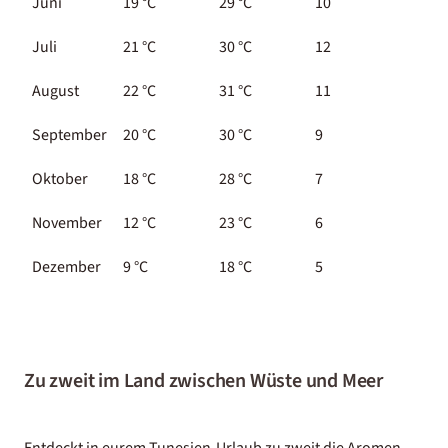
Juni
19 °C
29 °C
10
2
Juli
21 °C
30 °C
12
2
August
22 °C
31 °C
11
2
September
20 °C
30 °C
9
2
Oktober
18 °C
28 °C
7
2
November
12 °C
23 °C
6
2
Dezember
9 °C
18 °C
5
1
Zu zweit im Land zwischen Wüste und Meer
Entdeckt in eurem Tunesien-Urlaub zu zweit die Aromen