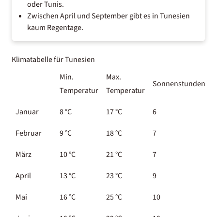
oder Tunis.
Zwischen April und September gibt es in Tunesien
kaum Regentage.
Klimatabelle für Tunesien
Min.
Max.
Sonnenstunden
W
Temperatur
Temperatur
Januar
8 °C
17 °C
6
1
Februar
9 °C
18 °C
7
1
März
10 °C
21 °C
7
1
April
13 °C
23 °C
9
1
Mai
16 °C
25 °C
10
1