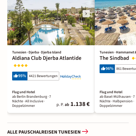
Tunesien · Djerba · Djerba Island
Tunesien · Hammamet
Aldiana Club Djerba Atlantide
The Sindbad
96
%
861 Bewert
95
%
4421 Bewertungen
Flug und Hotel
Flug und Hotel
ab Berlin Brandenburg ·
7
ab Basel-Mülhausen ·
7
Nächte
· All Inclusive
·
Nächte
· Halbpension
·
1.138 €
p. P.
ab
Doppelzimmer
Doppelzimmer
ALLE PAUSCHALREISEN TUNESIEN