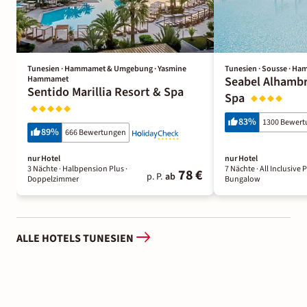
Tunesien · Hammamet & Umgebung · Yasmine
Tunesien · Sousse · H
Hammamet
Seabel Alhambr
Sentido Marillia Resort & Spa
Spa
83
%
1300 Bewer
89
%
666 Bewertungen
nur Hotel
nur Hotel
3 Nächte
· Halbpension Plus
·
7 Nächte
· All Inclusive 
78 €
p. P.
ab
Doppelzimmer
Bungalow
ALLE HOTELS TUNESIEN