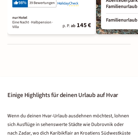
Abenteuerparks
98
%
39 Bewertungen
Familienurlaub
nur Hotel
Familienurlaub
Eine Nacht
· Halbpension
·
145 €
p. P.
ab
Villa
Einige Highlights für deinen Urlaub auf Hvar
Wenn du deinen Hvar-Urlaub ausdehnen möchtest, lohnen
sich Ausflüge in sehenswerte Städte wie Dubrovnik oder
nach Zadar, wo dich Karibikflair an Kroatiens Südwestküste