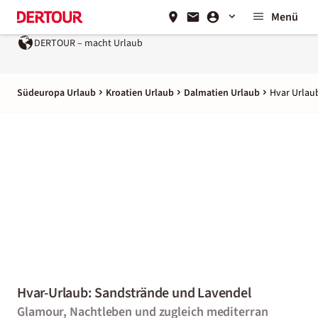
Menü
laub
Ein Unternehmen der
REWE Group
Südeuropa Urlaub
Kroatien Urlaub
Dalmatien Urlaub
Hvar Urlau
Hvar-Urlaub: Sandstrände und Lavendel
Glamour, Nachtleben und zugleich mediterran