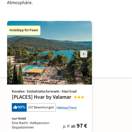
Atmosphäre.
Hoteltipp für Paare
Kroatien · Südadriatische Inseln · Stari Grad
[PLACES] Hvar by Valamar
90
%
197 Bewertungen
nur Hotel
Eine Nacht
· Halbpension
·
97 €
p. P.
ab
Doppelzimmer