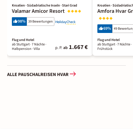
Kroatien · Südadriatische Inseln · Stari Grad
Kroatien · Südadriatisch
Valamar Amicor Resort
Amfora Hvar Gr
98
%
39 Bewertungen
69
%
49 Bewertu
Flug und Hotel
Flug und Hotel
ab Stuttgart ·
7 Nächte
·
ab Stuttgart ·
7 Nächte
·
1.667 €
p. P.
ab
Halbpension
· Villa
Frühstück
ALLE PAUSCHALREISEN HVAR