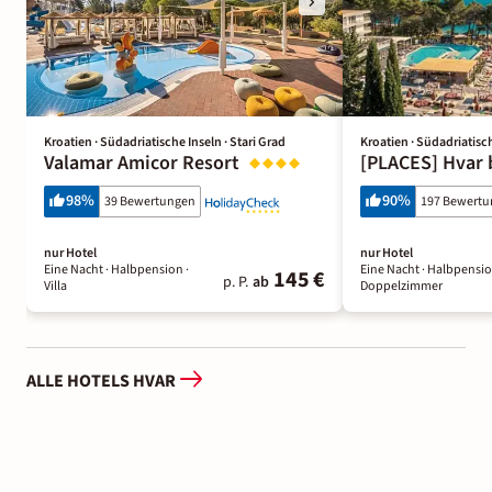
Kroatien · Südadriatische Inseln · Stari Grad
Kroatien · Südadriatisch
Valamar Amicor Resort
[PLACES] Hvar 
98
%
90
%
39 Bewertungen
197 Bewert
nur Hotel
nur Hotel
Eine Nacht
· Halbpension
·
Eine Nacht
· Halbpensi
145 €
p. P.
ab
Villa
Doppelzimmer
ALLE HOTELS HVAR