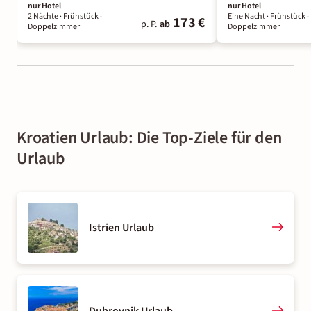
nur Hotel
nur Hotel
2 Nächte
· Frühstück
·
Eine Nacht
· Frühstück
·
173 €
p. P.
ab
Doppelzimmer
Doppelzimmer
Kroatien Urlaub: Die Top-Ziele für den
Urlaub
Istrien Urlaub
Dubrovnik Urlaub