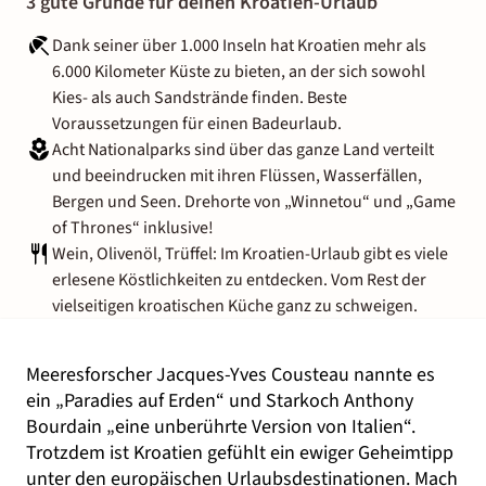
3 gute Gründe für deinen Kroatien-Urlaub
Dank seiner über 1.000 Inseln hat Kroatien mehr als
6.000 Kilometer Küste zu bieten, an der sich sowohl
Kies- als auch Sandstrände finden. Beste
Voraussetzungen für einen Badeurlaub.
Acht Nationalparks sind über das ganze Land verteilt
und beeindrucken mit ihren Flüssen, Wasserfällen,
Bergen und Seen. Drehorte von „Winnetou“ und „Game
of Thrones“ inklusive!
Wein, Olivenöl, Trüffel: Im Kroatien-Urlaub gibt es viele
erlesene Köstlichkeiten zu entdecken. Vom Rest der
vielseitigen kroatischen Küche ganz zu schweigen.
Meeresforscher Jacques-Yves Cousteau nannte es
ein „Paradies auf Erden“ und Starkoch Anthony
Bourdain „eine unberührte Version von Italien“.
Trotzdem ist Kroatien gefühlt ein ewiger Geheimtipp
unter den europäischen Urlaubsdestinationen. Mach