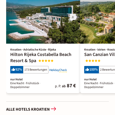
Kroatien · Adriatische Küste · Rijeka
Kroatien · Istrien · Krasi
Hilton Rijeka Costabella Beach
San Canzian Vil
Resort & Spa
92
%
100
%
173 Bewertungen
2 Bewertu
nur Hotel
nur Hotel
Eine Nacht
· Frühstück
·
Eine Nacht
· Frühstück
·
87 €
p. P.
ab
Doppelzimmer
Doppelzimmer
ALLE HOTELS KROATIEN