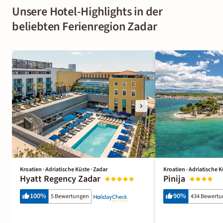
Unsere Hotel-Highlights in der
beliebten Ferienregion Zadar
Kroatien · Adriatische Küste · Zadar
Kroatien · Adriatische K
Hyatt Regency Zadar
Pinija
100
%
90
%
5 Bewertungen
434 Bewert