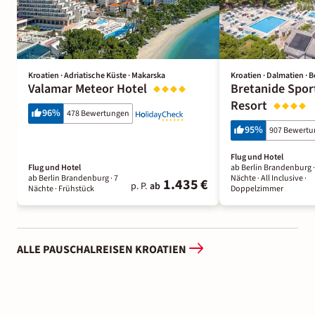
Kroatien · Adriatische Küste · Makarska
Kroatien · Dalmatien · B
Valamar Meteor Hotel
Bretanide Spor
Resort
96
%
478 Bewertungen
95
%
907 Bewert
Flug und Hotel
Flug und Hotel
ab Berlin Brandenburg 
ab Berlin Brandenburg ·
7
Nächte
· All Inclusive
·
1.435 €
p. P.
ab
Nächte
· Frühstück
Doppelzimmer
ALLE PAUSCHALREISEN KROATIEN