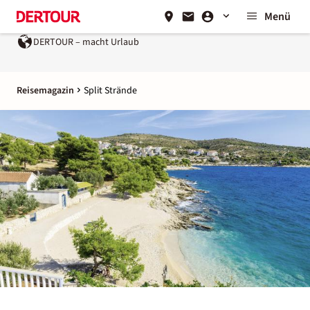
Menü
rlaub
Ein Unternehmen der
REWE Group
Reisemagazin
Split Strände