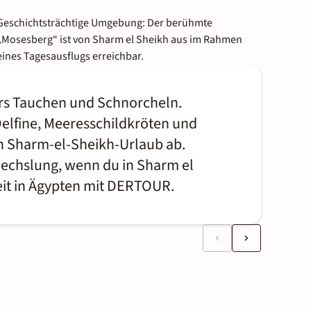
Geschichtsträchtige Umgebung: Der berühmte
„Mosesberg“ ist von Sharm el Sheikh aus im Rahmen
eines Tagesausflugs erreichbar.
fürs Tauchen und Schnorcheln.
 Delfine, Meeresschildkröten und
n Sharm-el-Sheikh-Urlaub ab.
echslung, wenn du in Sharm el
eit in Ägypten mit DERTOUR.