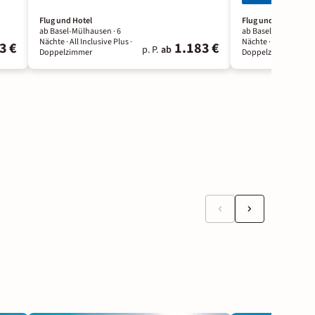
Flug und Hotel
Flug und Hotel
ab Basel-Mülhausen ·
6
ab Basel-Mülhausen
Nächte
· All Inclusive Plus
·
Nächte
· All Inclusiv
3 €
1.183 €
p. P.
ab
Doppelzimmer
Doppelzimmer