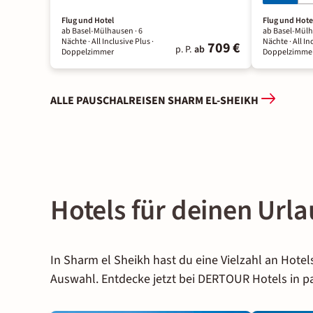
Flug und Hotel
Flug und Hote
ab Basel-Mülhausen ·
6
ab Basel-Mülh
Nächte
· All Inclusive Plus
·
Nächte
· All In
709 €
p. P.
ab
Doppelzimmer
Doppelzimme
ALLE PAUSCHALREISEN SHARM EL-SHEIKH
Hotels für deinen Url
In Sharm el Sheikh hast du eine Vielzahl an Hote
Auswahl. Entdecke jetzt bei DERTOUR Hotels in p