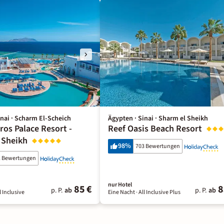
inai · Scharm El-Scheich
Ägypten · Sinai · Sharm el Sheikh
ros Palace Resort -
Reef Oasis Beach Resort
 Sheikh
98
%
703 Bewertungen
1 Bewertungen
nur Hotel
85 €
8
p. P.
ab
p. P.
ab
l Inclusive
Eine Nacht
· All Inclusive Plus