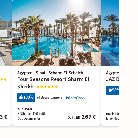
Ägypten · Sinai · Scharm El-Scheich
Ägypten · Sinai ·
Four Seasons Resort Sharm El
JAZ Belveder
Sheikh
98
%
497 Bewe
100
%
84 Bewertungen
nur Hotel
2 Nächte
· Frühstück
·
nur Hotel
3 €
267 €
p. P.
ab
Doppelzimmer
Eine Nacht
· All Inclu