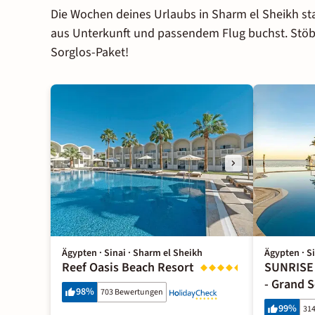
Die Wochen deines Urlaubs in Sharm el Sheikh sta
aus Unterkunft und passendem Flug buchst. Stö
Sorglos-Paket!
Ägypten · Sinai · Sharm el Sheikh
Ägypten · S
Reef Oasis Beach Resort
SUNRISE 
- Grand S
98
%
703 Bewertungen
99
%
31