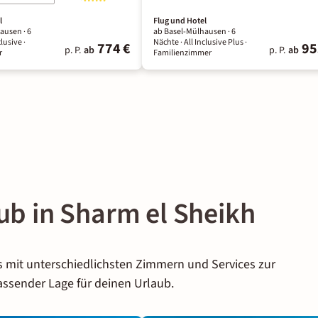
l
Flug und Hotel
ausen ·
6
ab Basel-Mülhausen ·
6
clusive
·
Nächte
· All Inclusive Plus
·
774 €
95
p. P.
ab
p. P.
ab
r
Familienzimmer
aub in Sharm el Sheikh
ls mit unterschiedlichsten Zimmern und Services zur
assender Lage für deinen Urlaub.