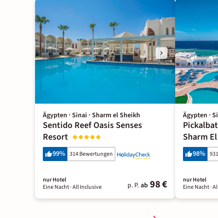
Ägypten · Sinai · Sharm el Sheikh
Ägypten · S
Sentido Reef Oasis Senses
Pickalbat
Resort
Sharm El
99
%
98
%
314 Bewertungen
93
nur Hotel
nur Hotel
98 €
p. P.
ab
Eine Nacht
· All Inclusive
Eine Nacht
· Al