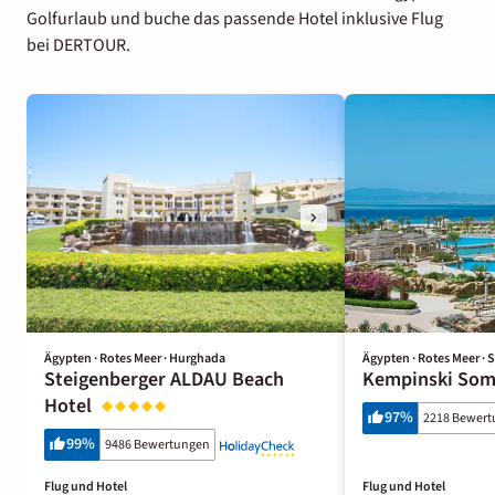
Golfurlaub und buche das passende Hotel inklusive Flug
bei DERTOUR.
Ägypten · Rotes Meer · Hurghada
Ägypten · Rotes Meer ·
Steigenberger ALDAU Beach
Kempinski Som
Hotel
97
%
2218 Bewer
99
%
9486 Bewertungen
Flug und Hotel
Flug und Hotel