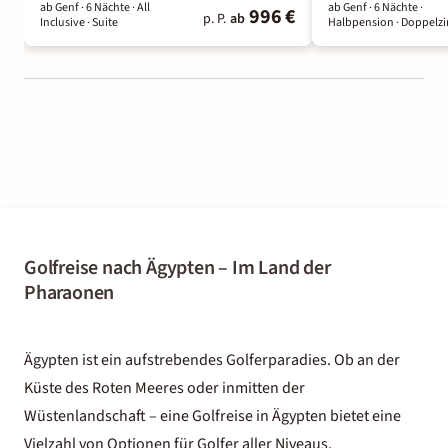
ab Genf ·
6 Nächte
· All
ab Genf ·
6 Nächte
·
996 €
p. P.
ab
Inclusive
· Suite
Halbpension
· Doppelz
Golfreise nach Ägypten – Im Land der
Pharaonen
Ägypten ist ein aufstrebendes Golferparadies. Ob an der
Küste des Roten Meeres oder inmitten der
Wüstenlandschaft – eine Golfreise in Ägypten bietet eine
Vielzahl von Optionen für Golfer aller Niveaus.