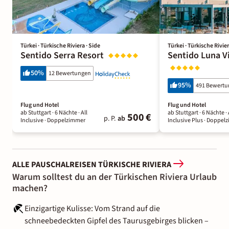
Türkei · Türkische Riviera · Side
Türkei · Türkische Rivier
Sentido Serra Resort
Sentido Luna V
50
%
12 Bewertungen
95
%
491 Bewert
Flug und Hotel
Flug und Hotel
ab Stuttgart ·
6 Nächte
· All
ab Stuttgart ·
6 Nächte
· 
500 €
p. P.
ab
Inclusive
· Doppelzimmer
Inclusive Plus
· Doppel
ALLE PAUSCHALREISEN TÜRKISCHE RIVIERA
Warum solltest du an der Türkischen Riviera Urlaub
machen?
Einzigartige Kulisse: Vom Strand auf die
schneebedeckten Gipfel des Taurusgebirges blicken –