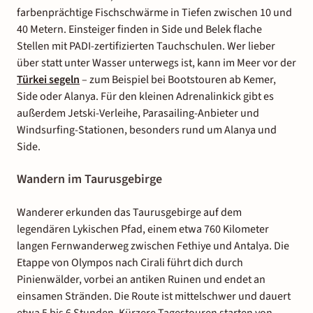
farbenprächtige Fischschwärme in Tiefen zwischen 10 und
40 Metern. Einsteiger finden in Side und Belek flache
Stellen mit PADI-zertifizierten Tauchschulen. Wer lieber
über statt unter Wasser unterwegs ist, kann im Meer vor der
Türkei segeln
– zum Beispiel bei Bootstouren ab Kemer,
Side oder Alanya. Für den kleinen Adrenalinkick gibt es
außerdem Jetski-Verleihe, Parasailing-Anbieter und
Windsurfing-Stationen, besonders rund um Alanya und
Side.
Wandern im Taurusgebirge
Wanderer erkunden das Taurusgebirge auf dem
legendären Lykischen Pfad, einem etwa 760 Kilometer
langen Fernwanderweg zwischen Fethiye und Antalya. Die
Etappe von Olympos nach Cirali führt dich durch
Pinienwälder, vorbei an antiken Ruinen und endet an
einsamen Stränden. Die Route ist mittelschwer und dauert
etwa 5 bis 6 Stunden. Kürzere Tagestouren starten von