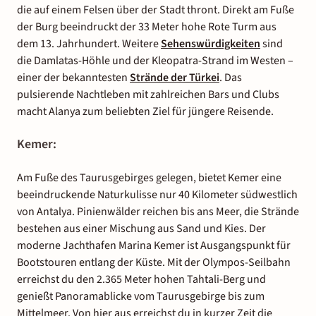
die auf einem Felsen über der Stadt thront. Direkt am Fuße
der Burg beeindruckt der 33 Meter hohe Rote Turm aus
dem 13. Jahrhundert. Weitere
Sehenswürdigkeiten
sind
die Damlatas-Höhle und der Kleopatra-Strand im Westen –
einer der bekanntesten
Strände der Türkei
. Das
pulsierende Nachtleben mit zahlreichen Bars und Clubs
macht Alanya zum beliebten Ziel für jüngere Reisende.
Kemer:
Am Fuße des Taurusgebirges gelegen, bietet Kemer eine
beeindruckende Naturkulisse nur 40 Kilometer südwestlich
von Antalya. Pinienwälder reichen bis ans Meer, die Strände
bestehen aus einer Mischung aus Sand und Kies. Der
moderne Jachthafen Marina Kemer ist Ausgangspunkt für
Bootstouren entlang der Küste. Mit der Olympos-Seilbahn
erreichst du den 2.365 Meter hohen Tahtali-Berg und
genießt Panoramablicke vom Taurusgebirge bis zum
Mittelmeer. Von hier aus erreichst du in kurzer Zeit die