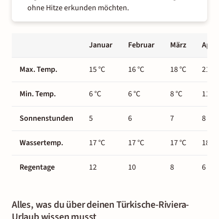
ohne Hitze erkunden möchten.
Januar
Februar
März
April
Max. Temp.
15
°C
16 °C
18
°C
21
°C
Min. Temp.
6
°C
6
°C
8
°C
11
°C
Sonnenstunden
5
6
7
8
Wassertemp.
17
°C
17
°C
17
°C
18
°C
Regentage
12
10
8
6
Alles, was du über deinen Türkische-Riviera-
Urlaub wissen musst