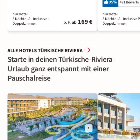
95
%
491 Bewert
nur Hotel
nur Hotel
3 Nächte
· All Inclusive
·
3 Nächte
· All Inclusive 
169 €
p. P.
ab
Doppelzimmer
Doppelzimmer
ALLE HOTELS TÜRKISCHE RIVIERA
Starte in deinen Türkische-Riviera-
Urlaub ganz entspannt mit einer
Pauschalreise