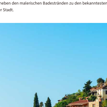
 neben den malerischen Badestränden zu den bekanntesten
r Stadt.