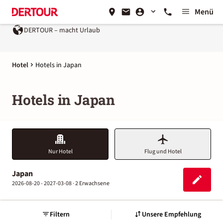
Menü
– macht Urlaub
Ein Unternehmen der
REWE Group
Hotel
Hotels in Japan
Hotels in Japan
Nur Hotel
Flug und Hotel
Japan
2026-08-20 - 2027-03-08 ·
2 Erwachsene
Filtern
Unsere Empfehlung