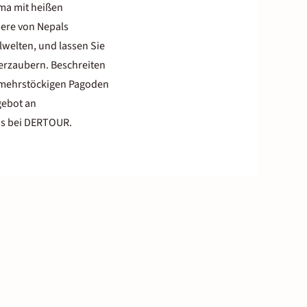
ima mit heißen
ere von Nepals
lwelten, und lassen Sie
erzaubern. Beschreiten
n mehrstöckigen Pagoden
gebot an
nis bei DERTOUR.