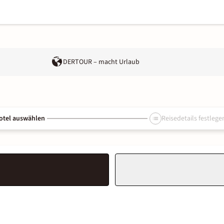
DERTOUR – macht Urlaub
otel auswählen
Reisedetails festlege