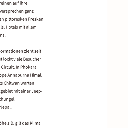
reinen auf ihre
 versprechen ganz
n pittoresken Fresken
ls. Hotels mit allem
ns.
ormationen zieht seit
t lockt viele Besucher
Circuit. In Phokara
uppe Annapurna Himal.
rks Chitwan warten
gebiet mit einer Jeep-
chungel.
Nepal.
he z.B. gilt das Klima