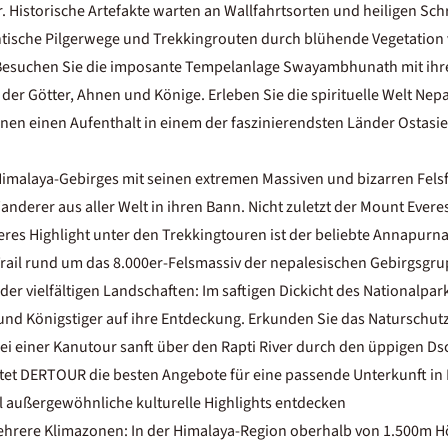
r. Historische Artefakte warten an Wallfahrtsorten und heiligen Sch
ische Pilgerwege und Trekkingrouten durch blühende Vegetation
Besuchen Sie die imposante Tempelanlage Swayambhunath mit ihre
der Götter, Ahnen und Könige. Erleben Sie die spirituelle Welt Nepa
nen einen Aufenthalt in einem der faszinierendsten Länder Ostasie
Himalaya-Gebirges mit seinen extremen Massiven und bizarren Felsf
nderer aus aller Welt in ihren Bann. Nicht zuletzt der Mount Everes
res Highlight unter den Trekkingtouren ist der beliebte Annapurna 
Trail rund um das 8.000er-Felsmassiv der nepalesischen Gebirgsgr
der vielfältigen Landschaften: Im saftigen Dickicht des Nationalpa
nd Königstiger auf ihre Entdeckung. Erkunden Sie das Naturschutz
 bei einer Kanutour sanft über den Rapti River durch den üppigen Ds
etet DERTOUR die besten Angebote für eine passende Unterkunft in 
l außergewöhnliche kulturelle Highlights entdecken
 mehrere Klimazonen: In der Himalaya-Region oberhalb von 1.500m Hö