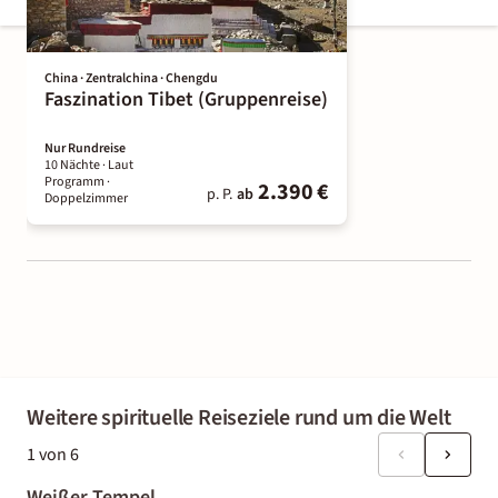
China · Zentralchina · Chengdu
Faszination Tibet (Gruppenreise)
Nur Rundreise
10 Nächte
· Laut
Programm
·
2.390 €
p. P.
ab
Doppelzimmer
Weitere spirituelle Reiseziele rund um die Welt
1
von
6
Weißer Tempel