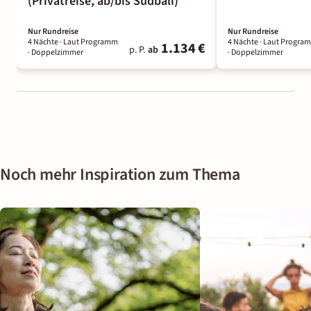
(Privatreise, ab/bis Südbali)
Nur Rundreise
Nur Rundreise
4 Nächte
· Laut Programm
4 Nächte
· Laut Progra
1.134 €
p. P.
ab
· Doppelzimmer
· Doppelzimmer
Noch mehr Inspiration zum Thema