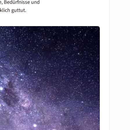
e, Bedürfnisse und
klich guttut.