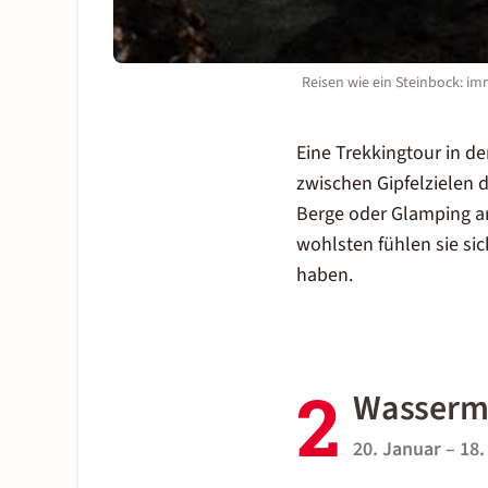
Reisen wie ein Steinbock: i
Eine Trekkingtour in d
zwischen Gipfelzielen d
Berge oder
Glamping
am
wohlsten fühlen sie sic
haben.
2
Wasserma
20. Januar – 18.