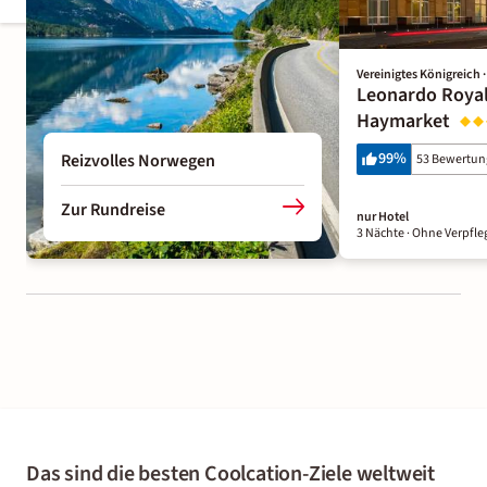
Vereinigtes Königreich 
Leonardo Roya
Haymarket
99
%
Reizvolles Norwegen
53 Bewertu
Zur Rundreise
nur Hotel
3 Nächte
· Ohne Verpfl
Das sind die besten Coolcation-Ziele weltweit