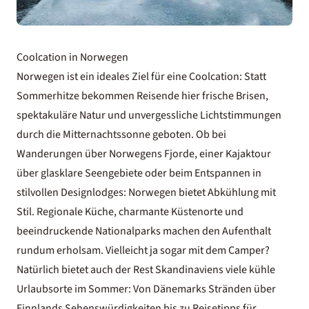
Coolcation in Norwegen
Norwegen
ist ein ideales Ziel für eine Coolcation: Statt
Sommerhitze bekommen Reisende hier frische Brisen,
spektakuläre Natur und unvergessliche Lichtstimmungen
durch die Mitternachtssonne geboten. Ob bei
Wanderungen über
Norwegens Fjorde
, einer Kajaktour
über glasklare Seengebiete oder beim Entspannen in
stilvollen Designlodges: Norwegen bietet Abkühlung mit
Stil. Regionale Küche, charmante Küstenorte und
beeindruckende Nationalparks machen den Aufenthalt
rundum erholsam. Vielleicht ja sogar mit dem Camper?
Natürlich bietet auch der Rest
Skandinaviens
viele kühle
Urlaubsorte im Sommer: Von
Dänemarks Stränden
über
Finnlands Sehenswürdigkeiten
bis zu
Reisetipps für