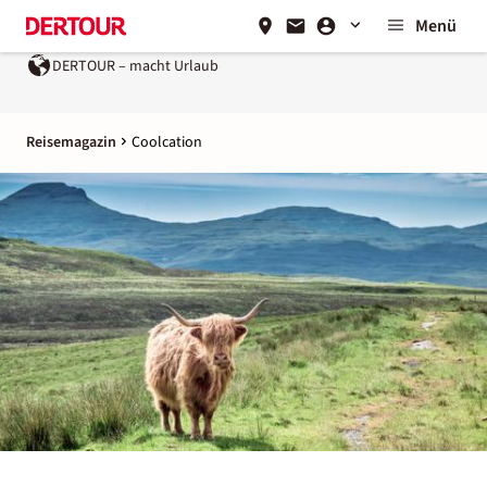
Menü
Urlaub
Ein Unternehmen der
REWE Group
Reisemagazin
Coolcation