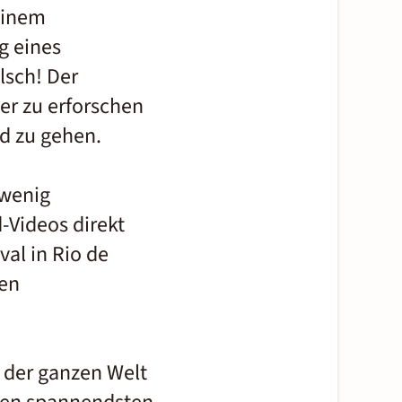
einem
g eines
lsch! Der
er zu erforschen
d zu gehen.
 wenig
-Videos direkt
val in Rio de
den
f der ganzen Welt