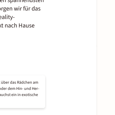
 den spannendsten
orgen wir für das
ality-
ekt nach Hause
tät über das Rädchen am
 oder dem Hin- und Her-
uchst ein in exotische