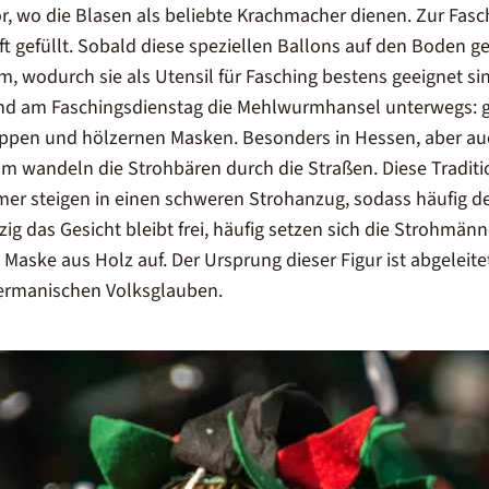
 wo die Blasen als beliebte Krachmacher dienen. Zur Fasc
t gefüllt. Sobald diese speziellen Ballons auf den Boden 
m, wodurch sie als Utensil für Fasching bestens geeignet sin
nd am Faschingsdienstag die Mehlwurmhansel unterwegs: g
appen und hölzernen Masken. Besonders in
Hessen
, aber a
 wandeln die Strohbären durch die Straßen. Diese Tradit
ehmer steigen in einen schweren Strohanzug, sodass häufig 
zig das Gesicht bleibt frei, häufig setzen sich die Strohmän
aske aus Holz auf. Der Ursprung dieser Figur ist abgelei
rmanischen Volksglauben.