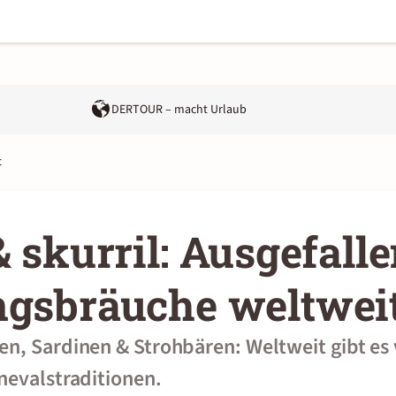
DERTOUR – macht Urlaub
t
& skurril: Ausgefall
ngsbräuche weltwei
n, Sardinen & Strohbären: Weltweit gibt es 
nevalstraditionen.