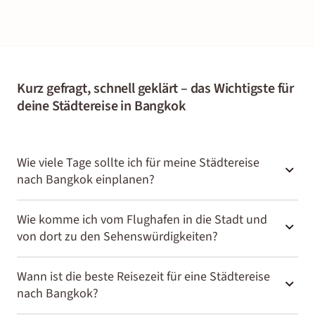
Kurz gefragt, schnell geklärt – das Wichtigste für
deine Städtereise in Bangkok
Wie viele Tage sollte ich für meine Städtereise
nach Bangkok einplanen?
Für eine Städtereise nach Bangkok sind mindestens 3 bis 4
Wie komme ich vom Flughafen in die Stadt und
von dort zu den Sehenswürdigkeiten?
Tage empfehlenswert. So hast du Zeit für die Besichtigung
der wichtigsten Tempelanlagen, des Königspalastes und
Vom Flughafen in die Stadt gelangst du mit dem Airport Rail
Wann ist die beste Reisezeit für eine Städtereise
einen Bummel über den Chatuchak-Markt.
nach Bangkok?
Link oder einem Taxi. DERTOUR bietet außerdem
praktische Flughafentransfers zu deiner Unterkunft. Auf