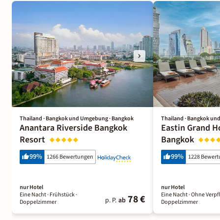
Thailand · Bangkok und Umgebung · Bangkok
Thailand · Bangkok un
Anantara Riverside Bangkok
Eastin Grand H
Resort
Bangkok
99
%
99
%
1266 Bewertungen
1228 Bewer
nur Hotel
nur Hotel
Eine Nacht
· Frühstück
·
Eine Nacht
· Ohne Verpf
78 €
p. P.
ab
Doppelzimmer
Doppelzimmer