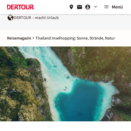
Menü
Urlaub
Ein Unternehmen der
REWE Group
Reisemagazin
Thailand Inselhopping: Sonne, Strände, Natur