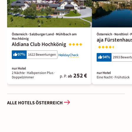
Österreich · Salzburger Land · Mühlbach am
Österreich · Nordtirol · 
Hochkönig
aja Fürstenhau
Aldiana Club Hochkönig
97
%
1622 Bewertungen
94
%
2993 Bewer
nur Hotel
2 Nächte
· Halbpension Plus
·
nur Hotel
252 €
p. P.
ab
Doppelzimmer
Eine Nacht
· Frühstück
ALLE HOTELS ÖSTERREICH