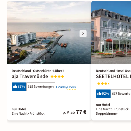
Deutschland · Ostseeküste · Lübeck
Deutschland · Insel Us
aja Travemünde
SEETELHOTEL 
87
%
615 Bewertungen
92
%
617 Bewert
nur Hotel
nur Hotel
Eine Nacht
· Frühstück
·
77 €
p. P.
ab
Eine Nacht
· Frühstück
Doppelzimmer