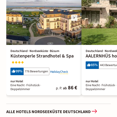
Deutschland · Nordseeküste · Büsum
Deutschland · Nordseek
Küstenperle Strandhotel & Spa
AALERNHÜS hot
85
%
443 Bewert
99
%
776 Bewertungen
nur Hotel
nur Hotel
Eine Nacht
· Frühstück
·
Eine Nacht
· Frühstück
·
86 €
p. P.
ab
Doppelzimmer
Doppelzimmer
ALLE HOTELS NORDSEEKÜSTE DEUTSCHLAND