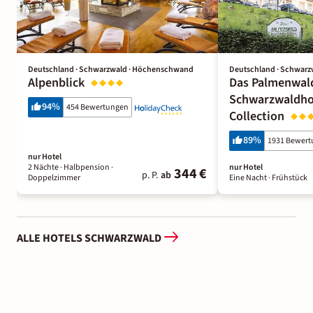
Deutschland · Schwarzwald · Höchenschwand
Deutschland · Schwarzw
Alpenblick
Das Palmenwal
Schwarzwaldho
94
%
454 Bewertungen
Collection
89
%
1931 Bewer
nur Hotel
2 Nächte
· Halbpension
·
nur Hotel
344 €
p. P.
ab
Doppelzimmer
Eine Nacht
· Frühstück
ALLE HOTELS SCHWARZWALD