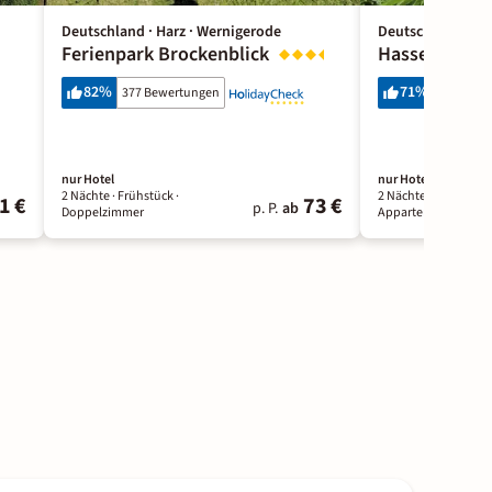
Deutschland · Harz · Wernigerode
Deutschland · Ha
Ferienpark Brockenblick
Hasseröder F
82
%
71
%
377 Bewertungen
1134 Bew
nur Hotel
nur Hotel
2 Nächte
· Frühstück
·
2 Nächte
· Ohne Ver
1 €
73 €
p. P.
ab
Doppelzimmer
Appartement