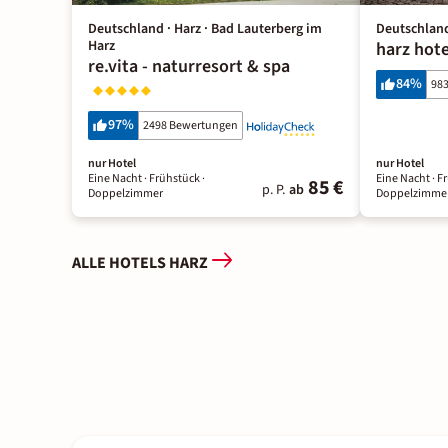
Deutschland · Harz · Bad Lauterberg im
Deutschland
Harz
harz hote
re.vita - naturresort & spa
84
%
98
97
%
2498 Bewertungen
nur Hotel
nur Hotel
Eine Nacht
· Frühstück
·
Eine Nacht
· F
85 €
p. P.
ab
Doppelzimmer
Doppelzimme
ALLE HOTELS HARZ