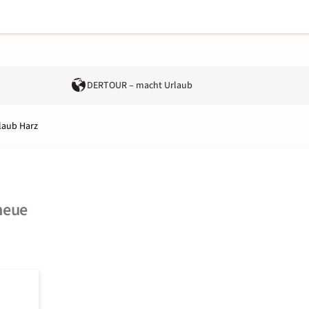
DERTOUR – macht Urlaub
laub Harz
neue