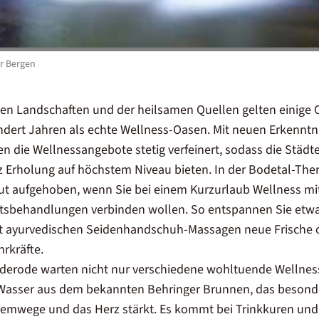
er Bergen
n Landschaften und der heilsamen Quellen gelten einige O
ndert Jahren als echte Wellness-Oasen. Mit neuen Erkenntn
n die Wellnessangebote stetig verfeinert, sodass die Städt
z Erholung auf höchstem Niveau bieten. In der Bodetal-Th
gut aufgehoben, wenn Sie bei einem Kurzurlaub Wellness m
itsbehandlungen verbinden wollen. So entspannen Sie etw
it ayurvedischen Seidenhandschuh-Massagen neue Frische o
rkräfte.
derode warten nicht nur verschiedene wohltuende Wellne
Wasser aus dem bekannten Behringer Brunnen, das besonder
Atemwege und das Herz stärkt. Es kommt bei Trinkkuren un