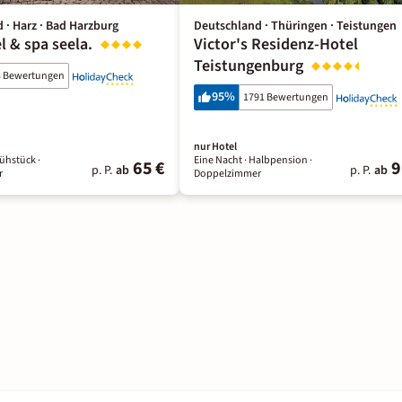
 · Harz · Bad Harzburg
Deutschland · Thüringen · Teistungen
l & spa seela.
Victor's Residenz-Hotel
Teistungenburg
3 Bewertungen
95
%
1791 Bewertungen
nur Hotel
rühstück
·
Eine Nacht
· Halbpension
·
65 €
9
p. P.
ab
p. P.
ab
r
Doppelzimmer