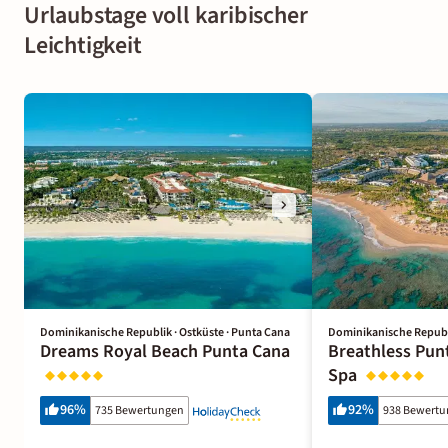
Urlaubstage voll karibischer
Leichtigkeit
Dominikanische Republik · Ostküste · Punta Cana
Dominikanische Republi
Dreams Royal Beach Punta Cana
Breathless Pun
Spa
96
%
92
%
735 Bewertungen
938 Bewert