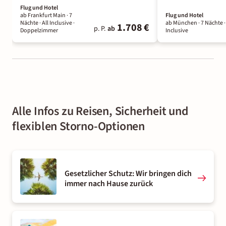
Flug und Hotel
ab Frankfurt Main ·
7
Flug und Hotel
Nächte
· All Inclusive
·
ab München ·
7 Nächte
·
1.708 €
p. P.
ab
Doppelzimmer
Inclusive
Alle Infos zu Reisen, Sicherheit und
flexiblen Storno-Optionen
Gesetzlicher Schutz: Wir bringen dich
immer nach Hause zurück