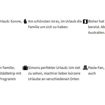
rlaub: Sonne,
Am schönsten ist es, im Urlaub die
Bisher ha
Familie um sich zu haben.
bereist. A
Australien
r Familie,
Simons perfekter Urlaub: Um viel
Pasta-Fan,
Städtetrip mit
zu sehen, macht er lieber kürzere
auch
 Programm
Urlaube an verschiedenen Orten