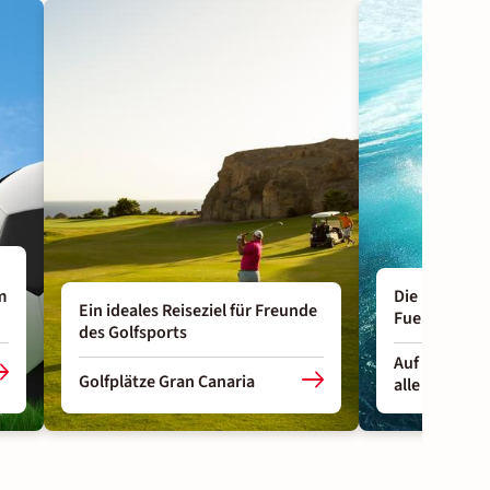
m
Die besten S
Ein ideales Reiseziel für Freunde
Fuerteventu
des Golfsports
Auf Fuerteve
Golfplätze Gran Canaria
alle Top-Tip