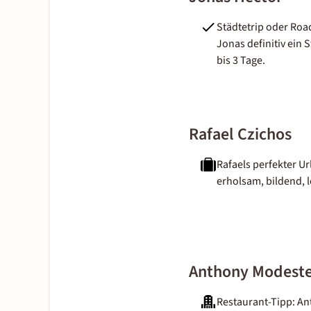
Städtetrip oder Roa
Jonas definitiv ein S
bis 3 Tage.
Rafael Czichos
Rafaels perfekter Ur
erholsam, bildend, l
Anthony Modest
Restaurant-Tipp: A