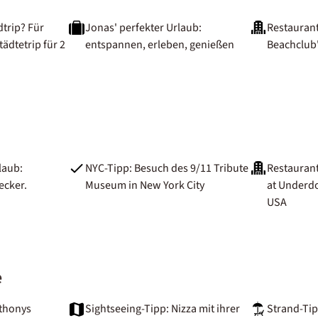
dtrip? Für
Jonas' perfekter Urlaub:
Restaurant
tädtetrip für 2
entspannen, erleben, genießen
Beachclub
laub:
NYC-Tipp: Besuch des 9/11 Tribute
Restaurant
ecker.
Museum in New York City
at Underdo
USA
e
nthonys
Sightseeing-Tipp: Nizza mit ihrer
Strand-Tip