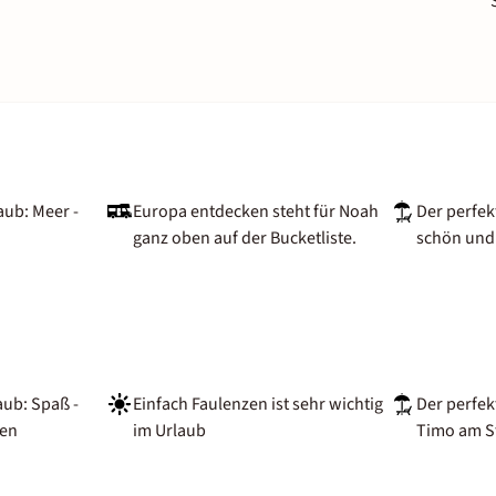
aub: Meer -
Europa entdecken steht für Noah
Der perfek
ganz oben auf der Bucketliste.
schön und 
aub: Spaß -
Einfach Faulenzen ist sehr wichtig
Der perfek
sen
im Urlaub
Timo am St