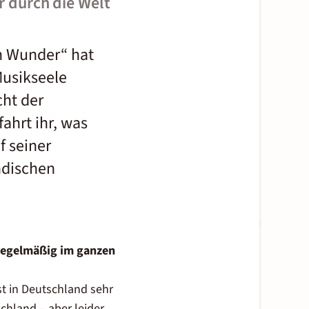
r durch die Welt
n Wunder“ hat
Musikseele
cht der
ahrt ihr, was
f seiner
ndischen
 regelmäßig im ganzen
st in Deutschland sehr
chland – aber leider