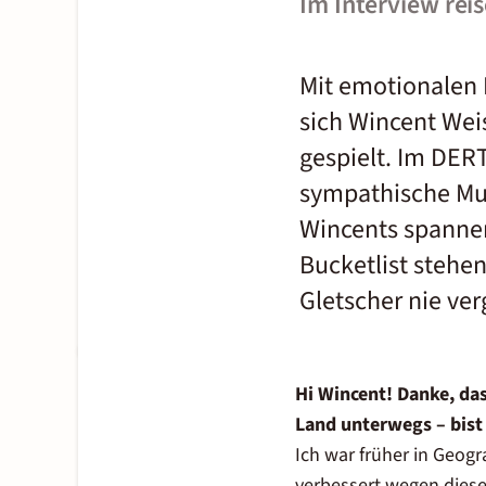
Im Interview rei
Mit emotionalen 
sich Wincent Wei
gespielt. Im DER
sympathische Mus
Wincents spannen
Bucketlist stehe
Gletscher nie ver
Hi Wincent! Danke, das
Land unterwegs – bist
Ich war früher in Geogr
verbessert wegen dieser