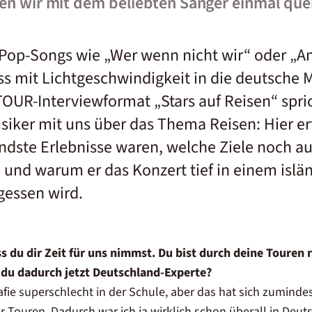
sen wir mit dem beliebten Sänger einmal que
Pop-Songs wie „Wer wenn nicht wir“ oder „A
ss mit Lichtgeschwindigkeit in die deutsche 
TOUR-Interviewformat „Stars auf Reisen“ spri
iker mit uns über das Thema Reisen: Hier erf
dste Erlebnisse waren, welche Ziele noch au
n und warum er das Konzert tief in einem islä
gessen wird.
s du dir Zeit für uns nimmst. Du bist durch deine Touren
 du dadurch jetzt Deutschland-Experte?
afie superschlecht in der Schule, aber das hat sich zuminde
 Touren. Dadurch war ich ja wirklich schon überall in Deuts