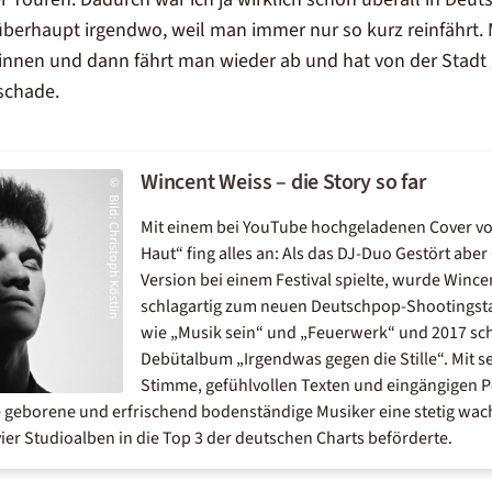
 überhaupt irgendwo, weil man immer nur so kurz reinfährt
 innen und dann fährt man wieder ab und hat von der Stadt 
 schade.
Wincent Weiss – die Story so far
©
Bild
Mit einem bei YouTube hochgeladenen Cover von
:
Christoph Köstlin
Haut“ fing alles an: Als das DJ-Duo Gestört aber
Version bei einem Festival spielte, wurde Wince
schlagartig zum neuen Deutschpop-Shootingstar.
wie „Musik sein“ und „Feuerwerk“ und 2017 schl
Debütalbum „Irgendwas gegen die Stille“. Mit 
Stimme, gefühlvollen Texten und eingängigen P
oe geborene und erfrischend bodenständige Musiker eine stetig w
vier Studioalben in die Top 3 der deutschen Charts beförderte.