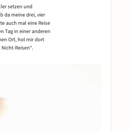
ller setzen und
b da meine drei, vier
tte auch mal eine Reise
en Tag in einer anderen
en Ort, hol mir dort
 Nicht-Reisen“.
©
Bild
:
Christoph Köstlin