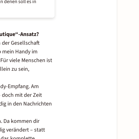
 denen soll es in
Futique“-Ansatz?
n der Gesellschaft
ub mein Handy im
 Für viele Menschen ist
lein zu sein,
andy-Empfang. Am
 doch mit der Zeit
dig in den Nachrichten
en. Da kommen dir
ig verändert – statt
t das komplette