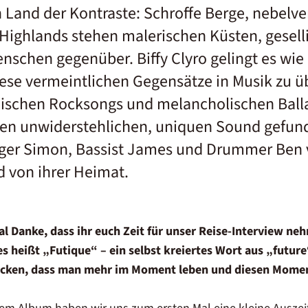
in Land der Kontraste: Schroffe Berge, nebel
ighlands stehen malerischen Küsten, gesell
schen gegenüber. Biffy Clyro gelingt es wie
ese vermeintlichen Gegensätze in Musik zu ü
ischen Rocksongs und melancholischen Ball
nen unwiderstehlichen, uniquen Sound gefund
ger Simon, Bassist James und Drummer Ben 
d von ihrer Heimat.
mal Danke, dass ihr euch Zeit für unser Reise-Interview neh
es heißt „Futique“ – ein selbst kreiertes Wort aus „futur
ücken, dass man mehr im Moment leben und diesen Moment