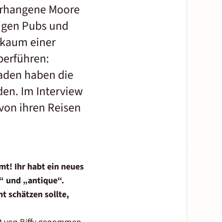
verhangene Moore
igen Pubs und
 kaum einer
berführen:
aden haben die
en. Im Interview
von ihren Reisen
mt! Ihr habt ein neues
e“ und „antique“.
 schätzen sollte,