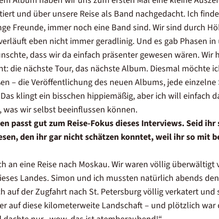
sem Album haben wir uns zum ersten Mal eine kleine Ausze
tiert und über unsere Reise als Band nachgedacht. Ich finde 
ge Freunde, immer noch eine Band sind. Wir sind durch Hö
erläuft eben nicht immer geradlinig. Und es gab Phasen in 
nschte, dass wir da einfach präsenter gewesen wären. Wir 
ht: die nächste Tour, das nächste Album. Diesmal möchte 
ßen – die Veröffentlichung des neuen Albums, jede einzeln
as klingt ein bisschen hippiemäßig, aber ich will einfach d
, was wir selbst beeinflussen können.
n passt gut zum Reise-Fokus dieses Interviews. Seid ihr
en, den ihr gar nicht schätzen konntet, weil ihr so mit
h an eine Reise nach Moskau. Wir waren völlig überwältigt 
ieses Landes. Simon und ich mussten natürlich abends de
 auf der Zugfahrt nach St. Petersburg völlig verkatert und s
r auf diese kilometerweite Landschaft – und plötzlich war 