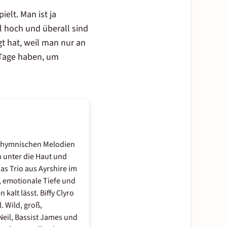
elt. Man ist ja
l hoch und überall sind
t hat, weil man nur an
e Tage haben, um
it hymnischen Melodien
 unter die Haut und
s Trio aus Ayrshire im
, emotionale Tiefe und
alt lässt. Biffy Clyro
. Wild, groß,
Neil, Bassist James und