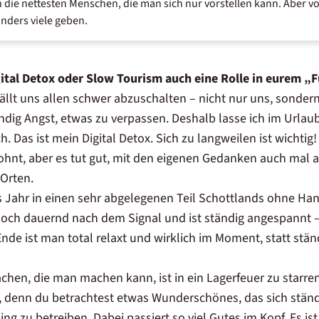
ie nettesten Menschen, die man sich nur vorstellen kann. Aber von
nders viele geben.
ital Detox
oder
Slow Tourism
auch eine Rolle in eurem „
fällt uns allen schwer abzuschalten – nicht nur uns, sonder
ändig Angst, etwas zu verpassen. Deshalb lasse ich im Urla
. Das ist mein Digital Detox. Sich zu langweilen ist wichtig!
nt, aber es tut gut, mit den eigenen Gedanken auch mal al
Orten.
s Jahr in einen sehr abgelegenen Teil Schottlands ohne H
och dauernd nach dem Signal und ist ständig angespannt –
nde ist man total relaxt und wirklich im Moment, statt stän
achen, die man machen kann, ist in ein Lagerfeuer zu starr
n, denn du betrachtest etwas Wunderschönes, das sich ständ
ng zu betreiben. Dabei passiert so viel Gutes im Kopf. Es is