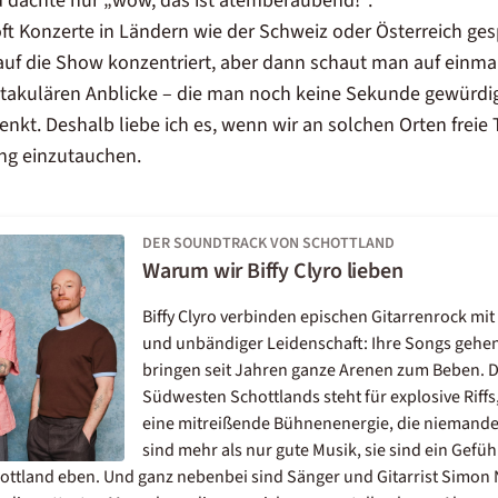
 dachte nur „wow, das ist atemberaubend!“.
t Konzerte in Ländern wie der Schweiz oder Österreich gespi
auf die Show konzentriert, aber dann schaut man auf einma
ktakulären Anblicke – die man noch keine Sekunde gewürdig
enkt. Deshalb liebe ich es, wenn wir an solchen Orten frei
ng einzutauchen.
DER SOUNDTRACK VON SCHOTTLAND
Warum wir Biffy Clyro lieben
Biffy Clyro verbinden epischen Gitarrenrock m
und unbändiger Leidenschaft: Ihre Songs gehen
bringen seit Jahren ganze Arenen zum Beben. Da
Südwesten Schottlands steht für explosive Riffs
eine mitreißende Bühnenenergie, die niemanden k
sind mehr als nur gute Musik, sie sind ein Gefühl
hottland eben. Und ganz nebenbei sind Sänger und Gitarrist Simon 