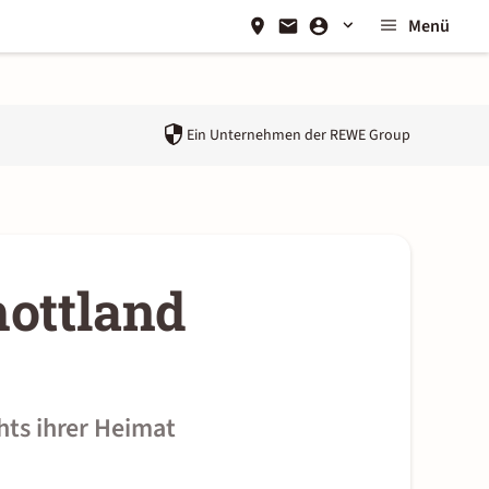
Menü
Ein Unternehmen der
REWE Group
l
:
Bild
E
v
a
P
e
n
t
a
©
hottland
hts ihrer Heimat