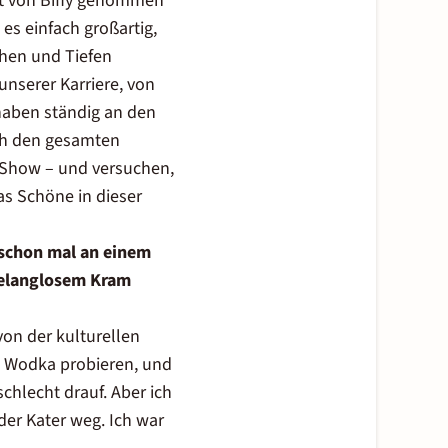
it von Biffy genommen
es einfach großartig,
hen und Tiefen
unserer Karriere, von
haben ständig an den
ich den gesamten
e Show – und versuchen,
as Schöne in dieser
 schon mal an einem
 belanglosem Kram
von der kulturellen
n Wodka probieren, und
chlecht drauf. Aber ich
der Kater weg. Ich war