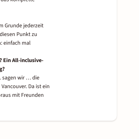
im Grunde jederzeit
diesen Punkt zu
: einfach mal
Ein All-inclusive-
g?
… sagen wir … die
h
Vancouver
. Da ist ein
Voraus mit Freunden