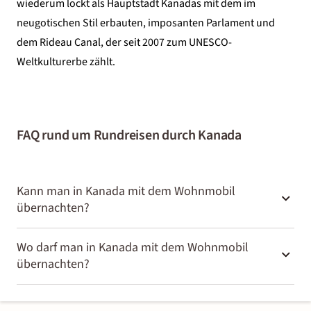
wiederum lockt als Hauptstadt Kanadas mit dem im
neugotischen Stil erbauten, imposanten Parlament und
dem Rideau Canal, der seit 2007 zum UNESCO-
Weltkulturerbe zählt.
FAQ rund um Rundreisen durch Kanada
Kann man in Kanada mit dem Wohnmobil
übernachten?
Ja, in Kanada kannst du als Selbstfahrer mit dem
Wo darf man in Kanada mit dem Wohnmobil
übernachten?
Wohnmobil übernachten, allerdings in der Regel nur auf
offiziellen Campgrounds, in National- und Provinzparks
Wildes Campen am Straßenrand oder in Städten auf deiner
oder auf ausgewiesenen Stellplätzen.