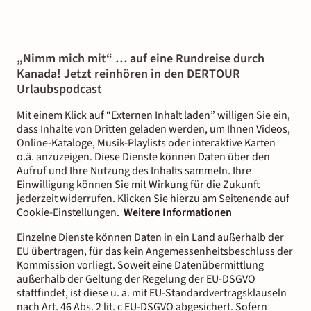
Kanada-Rundreise ist meist verboten, teilweise erlauben
jedoch Supermarktparkplätze oder Rastplätze eine
Übernachtung. Erkundige dich am besten vor deiner
„Nimm mich mit“ … auf eine Rundreise durch
Wohnmobilreise nach einer Erlaubnis.
Kanada! Jetzt reinhören in den DERTOUR
Urlaubspodcast
Mit einem Klick auf “Externen Inhalt laden” willigen Sie ein,
dass Inhalte von Dritten geladen werden, um Ihnen Videos,
Online-Kataloge, Musik-Playlists oder interaktive Karten
o.ä. anzuzeigen. Diese Dienste können Daten über den
Aufruf und Ihre Nutzung des Inhalts sammeln. Ihre
Einwilligung können Sie mit Wirkung für die Zukunft
jederzeit widerrufen. Klicken Sie hierzu am Seitenende auf
Cookie-Einstellungen.
Weitere Informationen
Einzelne Dienste können Daten in ein Land außerhalb der
EU übertragen, für das kein Angemessenheitsbeschluss der
Kommission vorliegt. Soweit eine Datenübermittlung
außerhalb der Geltung der Regelung der EU-DSGVO
stattfindet, ist diese u. a. mit EU-Standardvertragsklauseln
nach Art. 46 Abs. 2 lit. c EU-DSGVO abgesichert. Sofern