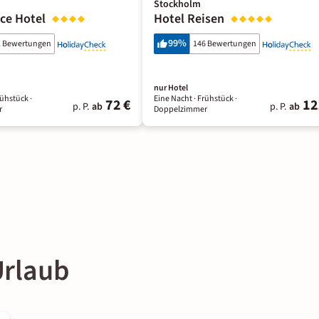
Stockholm
ace Hotel
Hotel Reisen
99
%
2 Bewertungen
146 Bewertungen
nur Hotel
rühstück
·
Eine Nacht
· Frühstück
·
72 €
12
p. P.
ab
p. P.
ab
r
Doppelzimmer
Urlaub