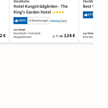
Stockholm
Stockholm
Hotel Kungsträdgården - The
Best Western
King's Garden Hotel
97
%
161 Bewe
100
%
15 Bewertungen
nur Hotel
Eine Nacht
· Frühstück
·
nur Hotel
2 €
124 €
p. P.
ab
Doppelzimmer
Eine Nacht
· Frühstü