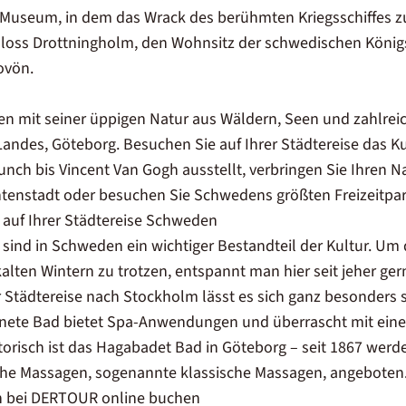
Museum, in dem das Wrack des berühmten Kriegsschiffes zu
hloss Drottningholm, den Wohnsitz der schwedischen Königs
ovön.
n mit seiner üppigen Natur aus Wäldern, Seen und zahlreich
Landes, Göteborg. Besuchen Sie auf Ihrer Städtereise das
ch bis Vincent Van Gogh ausstellt, verbringen Sie Ihren N
ntenstadt oder besuchen Sie Schwedens größten Freizeitpar
auf Ihrer Städtereise Schweden
sind in Schweden ein wichtiger Bestandteil der Kultur. Um 
alten Wintern zu trotzen, entspannt man hier seit jeher ge
 Städtereise nach Stockholm lässt es sich ganz besonders
fnete Bad bietet Spa-Anwendungen und überrascht mit eine
storisch ist das Hagabadet Bad in Göteborg – seit 1867 werd
sche Massagen, sogenannte klassische Massagen, angeboten
n bei DERTOUR online buchen