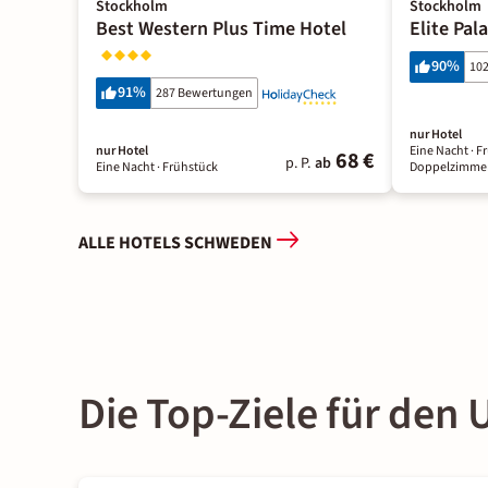
Stockholm
Stockholm
Best Western Plus Time Hotel
Elite Pal
90
%
10
91
%
287 Bewertungen
nur Hotel
nur Hotel
Eine Nacht
· F
68 €
p. P.
ab
Eine Nacht
· Frühstück
Doppelzimme
ALLE HOTELS SCHWEDEN
Die Top-Ziele für den 