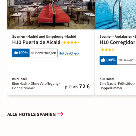
Spanien · Madrid und Umgebung · Madrid
Spanien · Andalusien · S
H10 Puerta de Alcalá
H10 Corregidor
100
%
41 Bewertungen
100
%
90 Bewert
nur Hotel
nur Hotel
Eine Nacht
· Ohne Verpflegung
·
Eine Nacht
· Frühstück
·
72 €
p. P.
ab
Doppelzimmer
Doppelzimmer
ALLE HOTELS SPANIEN