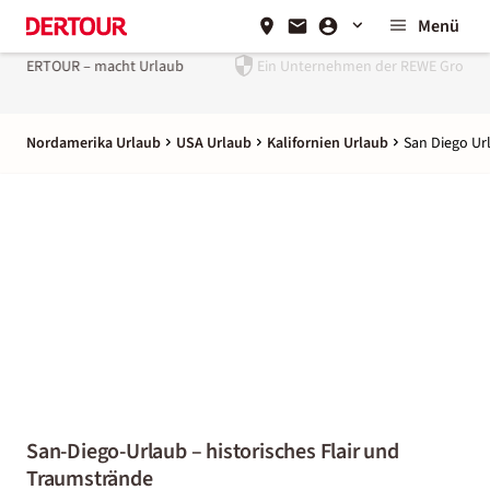
Menü
Ein Unternehmen der
REWE Group
Nordamerika Urlaub
USA Urlaub
Kalifornien Urlaub
San Diego Ur
San-Diego-Urlaub – historisches Flair und
Traumstrände