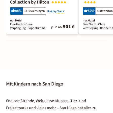
Collection by Hilton
98
%
82
%
33 Bewertungen
43 Bewertu
nur Hotel
nur Hotel
Eine Nacht
· Ohne
Eine Nacht
· Ohne
501 €
p. P.
ab
Verpflegung
· Doppelzimmer
Verpflegung
· Doppelz
Mit Kindern nach San Diego
Endlose Strände, Weltklasse-Museen, Tier- und
Freizeitparks und vieles mehr – San Diego hat alles zu