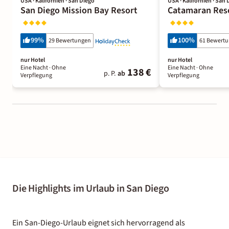
USA · Kalifornien · San Diego
USA · Kalifornien · San 
San Diego Mission Bay Resort
Catamaran Reso
99
%
100
%
29 Bewertungen
61 Bewert
nur Hotel
nur Hotel
Eine Nacht
· Ohne
Eine Nacht
· Ohne
138 €
p. P.
ab
Verpflegung
Verpflegung
Die Highlights im Urlaub in San Diego
Ein San-Diego-Urlaub eignet sich hervorragend als