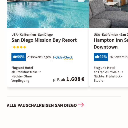
USA · Kalifornien · San Diego
USA · Kalifornien · San 
San Diego Mission Bay Resort
Hampton Inn S
Downtown
99
%
92
%
29 Bewertungen
26 Bewertu
Flug und Hotel
Flug und Hotel
ab Frankfurt Main ·
7
ab Frankfurt Main ·
7
Nächte
· Ohne
Nächte
· Frühstück
·
1.608 €
p. P.
ab
Verpflegung
Studio
ALLE PAUSCHALREISEN SAN DIEGO