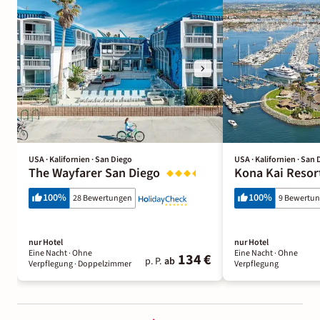
USA · Kalifornien · San Diego
USA · Kalifornien · San 
The Wayfarer San Diego
Kona Kai Resor
100
%
100
%
28 Bewertungen
9 Bewertu
nur Hotel
nur Hotel
Eine Nacht
· Ohne
Eine Nacht
· Ohne
134 €
p. P.
ab
Verpflegung
· Doppelzimmer
Verpflegung