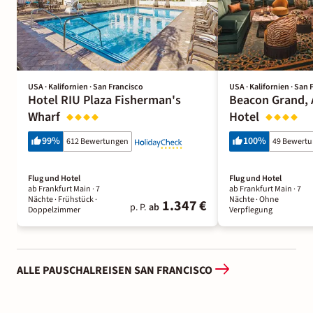
USA · Kalifornien · San Francisco
USA · Kalifornien · San 
Hotel RIU Plaza Fisherman's
Beacon Grand, 
Wharf
Hotel
99
%
100
%
612 Bewertungen
49 Bewert
Flug und Hotel
Flug und Hotel
ab Frankfurt Main ·
7
ab Frankfurt Main ·
7
Nächte
· Frühstück
·
Nächte
· Ohne
1.347 €
p. P.
ab
Doppelzimmer
Verpflegung
ALLE PAUSCHALREISEN SAN FRANCISCO