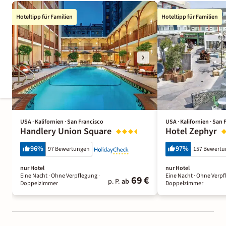
Hoteltipp für Familien
Hoteltipp für Familien
USA · Kalifornien · San Francisco
USA · Kalifornien · San 
Handlery Union Square
Hotel Zephyr
96
%
97
%
97 Bewertungen
157 Bewert
nur Hotel
nur Hotel
Eine Nacht
· Ohne Verpflegung
·
Eine Nacht
· Ohne Verpf
69 €
p. P.
ab
Doppelzimmer
Doppelzimmer