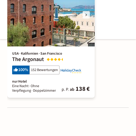
USA · Kalifornien · San Francisco
The Argonaut
100
%
152 Bewertungen
nur Hotel
Eine Nacht
· Ohne
138 €
p. P.
ab
Verpflegung
· Doppelzimmer