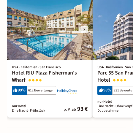
USA · Kalifornien · San Francisco
USA · Kalifornien · San 
Hotel RIU Plaza Fisherman's
Parc 55 San Fra
Wharf
Hotel
99
%
98
%
612 Bewertungen
231 Bewert
nur Hotel
nur Hotel
Eine Nacht
· Ohne Verpf
93 €
p. P.
ab
Eine Nacht
· Frühstück
Doppelzimmer