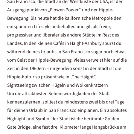
San Francisco, die Stadt an der Westküste der USA, ist der
Ausgangspunkt von „Flower-Power“ und der Hippie-
Bewegung. Bis heute hat die kalifornische Metropole den
entspannten Lifestyle beibehalten und gilt als freier,
progressiver und liberaler als andere Städte im Rest des
Landes. In den kleinen Cafés in Haight-Ashbury spürst du
während deines Urlaubs in San Francisco sogar noch etwas
vom Geist der Hippie-Bewegung. Vieles verweist hier auf die
Zeit in den 1960ern – nirgendwo sonst in der Stadt ist die
Hippie-Kultur so präsent wie in „The Haight”.
Sightseeing zwischen Hügeln und Wolkenkratzern
Um die attraktivsten Sehenswürdigkeiten der Stadt
kennenzulernen, solltest du mindestens zwei bis drei Tage
für deinen Urlaub in San Francisco einplanen. Ein absolutes
Highlight und Symbol der Stadt ist die berühmte Golden
Gate Bridge, eine fast drei Kilometer lange Hängebrücke am