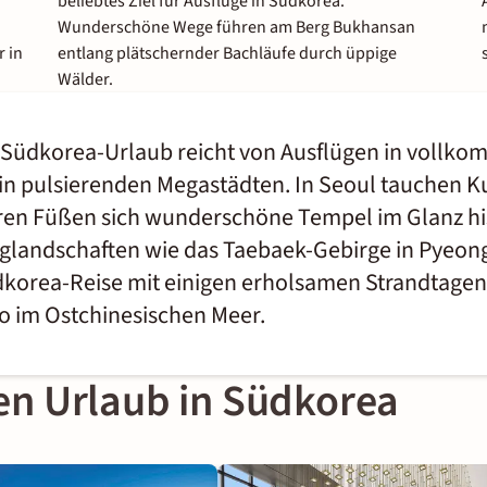
beliebtes Ziel für Ausflüge in Südkorea.
Wunderschöne Wege führen am Berg Bukhansan
r in
entlang plätschernder Bachläufe durch üppige
Wälder.
 Südkorea-Urlaub reicht von Ausflügen in vollko
 pulsierenden Megastädten. In Seoul tauchen Kul
ren Füßen sich wunderschöne Tempel im Glanz his
rglandschaften wie das Taebaek-Gebirge in Pyeon
dkorea-Reise mit einigen erholsamen Strandtage
o im Ostchinesischen Meer.
ren Urlaub in Südkorea