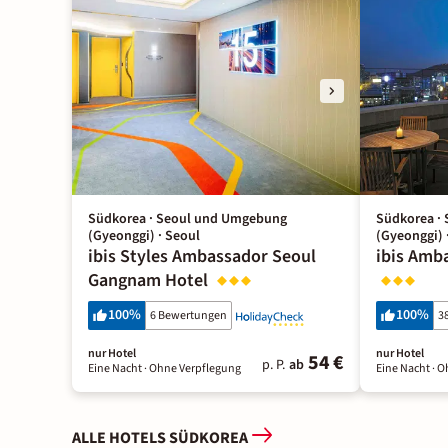
Südkorea · Seoul und Umgebung
Südkorea ·
(Gyeonggi) · Seoul
(Gyeonggi) 
ibis Styles Ambassador Seoul
ibis Amb
Gangnam Hotel
100
%
100
%
6 Bewertungen
3
nur Hotel
nur Hotel
54 €
p. P.
ab
Eine Nacht
· Ohne Verpflegung
Eine Nacht
· O
ALLE HOTELS SÜDKOREA