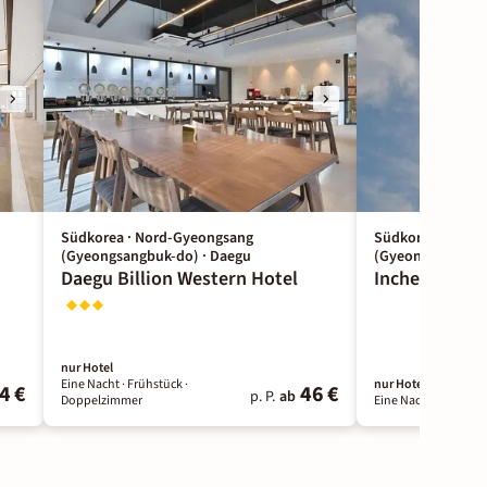
Südkorea · Nord-Gyeongsang
Südkorea · Seou
(Gyeongsangbuk-do) · Daegu
(Gyeonggi) · Inc
Daegu Billion Western Hotel
Incheon Illu
nur Hotel
Eine Nacht
· Frühstück
·
nur Hotel
4 €
46 €
p. P.
ab
Doppelzimmer
Eine Nacht
· Ohne Ve