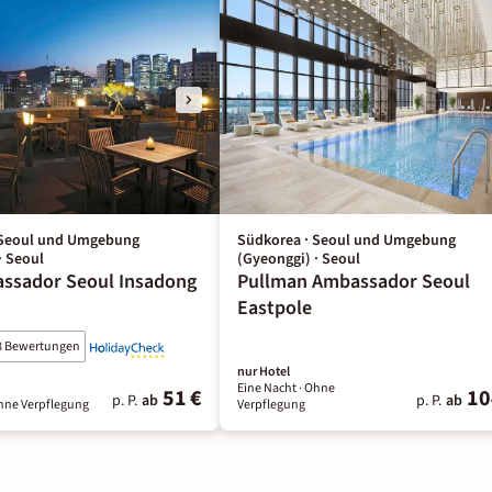
 Seoul und Umgebung
Südkorea · Seoul und Umgebung
· Seoul
(Gyeonggi) · Seoul
assador Seoul Insadong
Pullman Ambassador Seoul
Eastpole
8 Bewertungen
nur Hotel
Eine Nacht
· Ohne
51 €
10
p. P.
ab
p. P.
ab
hne Verpflegung
Verpflegung