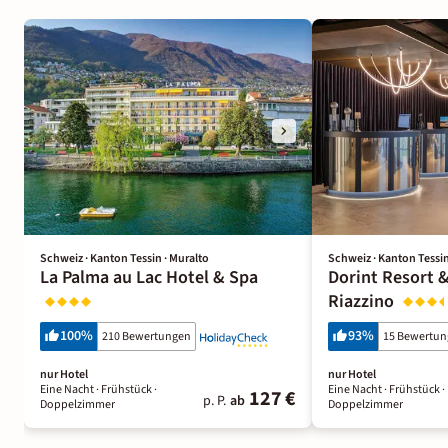
Schweiz · Kanton Tessin · Muralto
Schweiz · Kanton Tessin
La Palma au Lac Hotel & Spa
Dorint Resort 
Riazzino
100
%
93
%
210 Bewertungen
15 Bewertu
nur Hotel
nur Hotel
Eine Nacht
· Frühstück
·
Eine Nacht
· Frühstück
·
127 €
p. P.
ab
Doppelzimmer
Doppelzimmer