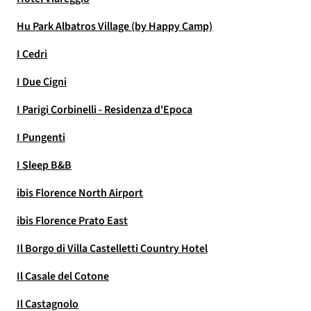
Hu Park Albatros Village (by Happy Camp)
I Cedri
I Due Cigni
I Parigi Corbinelli - Residenza d'Epoca
I Pungenti
I Sleep B&B
ibis Florence North Airport
ibis Florence Prato East
Il Borgo di Villa Castelletti Country Hotel
Il Casale del Cotone
Il Castagnolo