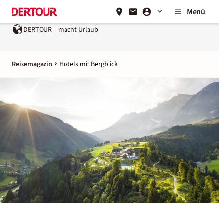
Menü
rlaub
Ein Unternehmen der
REWE Group
Reisemagazin
Hotels mit Bergblick