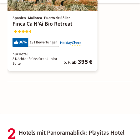
Spanien · Mallorca · Puerto de Sóller
Finca Ca N'Ai Bio Retreat
96
%
131 Bewertungen
nur Hotel
3 Nächte
· Frühstück
· Junior
395 €
p. P.
ab
Suite
2
Hotels mit Panoramablick: Playitas Hotel