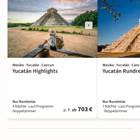
Mexiko · Yucatán · Cancun
Mexiko · Yucatán · Can
Yucatán Highlights
Yucatán Rundre
Nur Rundreise
Nur Rundreise
4 Nächte
· Laut Programm
·
7 Nächte
· Laut Progra
703 €
p. P.
ab
Doppelzimmer
· Doppelzimmer