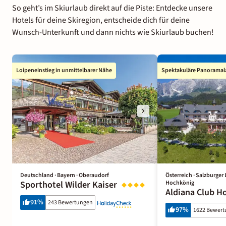
So geht’s im Skiurlaub direkt auf die Piste: Entdecke unsere
Hotels für deine Skiregion, entscheide dich für deine
Wunsch-Unterkunft und dann nichts wie Skiurlaub buchen!
Loipeneinstieg in unmittelbarer Nähe
Spektakuläre Panoramal
Deutschland · Bayern · Oberaudorf
Österreich · Salzburge
Sporthotel Wilder Kaiser
Hochkönig
Aldiana Club H
91
%
243 Bewertungen
97
%
1622 Bewer