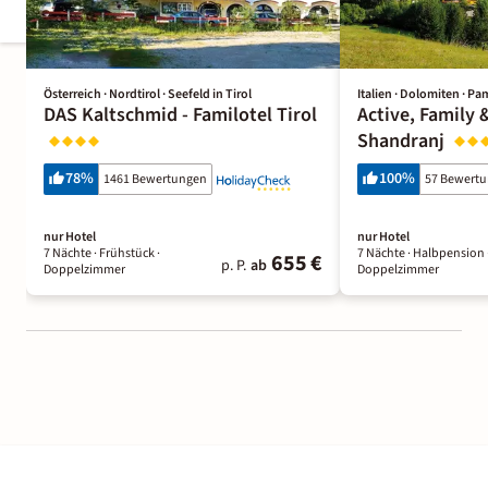
Österreich · Nordtirol · Seefeld in Tirol
Italien · Dolomiten · P
DAS Kaltschmid - Familotel Tirol
Active, Family 
Shandranj
78
%
100
%
1461 Bewertungen
57 Bewert
nur Hotel
nur Hotel
7 Nächte
· Frühstück
·
7 Nächte
· Halbpension
655 €
p. P.
ab
Doppelzimmer
Doppelzimmer