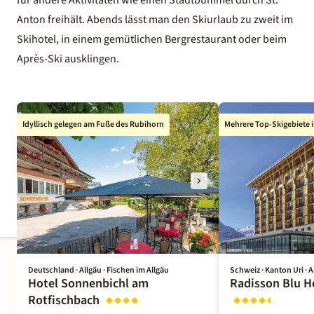
Anton freihält. Abends lässt man den Skiurlaub zu zweit im
Skihotel, in einem gemütlichen Bergrestaurant oder beim
Après-Ski ausklingen.
Idyllisch gelegen am Fuße des Rubihorn
Mehrere Top-Skigebiete 
Deutschland · Allgäu · Fischen im Allgäu
Schweiz · Kanton Uri ·
Hotel Sonnenbichl am
Radisson Blu H
Rotfischbach