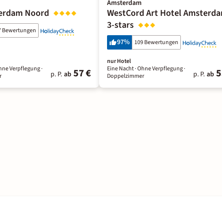
Amsterdam
erdam Noord
WestCord Art Hotel Amsterd
3-stars
7 Bewertungen
97
%
109 Bewertungen
nur Hotel
hne Verpflegung
·
Eine Nacht
· Ohne Verpflegung
·
57 €
5
p. P.
ab
p. P.
ab
r
Doppelzimmer