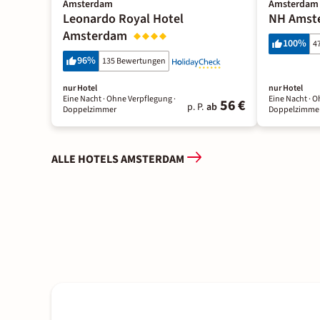
Amsterdam
Amsterdam
Leonardo Royal Hotel
NH Amst
Amsterdam
100
%
4
96
%
135 Bewertungen
nur Hotel
nur Hotel
Eine Nacht
· Ohne Verpflegung
·
Eine Nacht
· O
56 €
p. P.
ab
Doppelzimmer
Doppelzimme
ALLE HOTELS AMSTERDAM