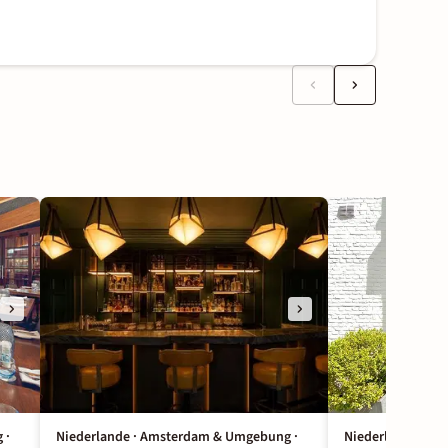
 ·
Niederlande · Amsterdam & Umgebung ·
Niederlande · A