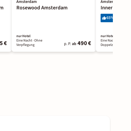
Amsterdam
Amsterdam
am
Rosewood Amsterdam
Inner
65
%
37 Bewer
nur Hotel
nur Hotel
Eine Nacht
· Ohne
Eine Nacht
· Ohne Ve
5 €
490 €
p. P.
ab
Verpflegung
Doppelzimmer