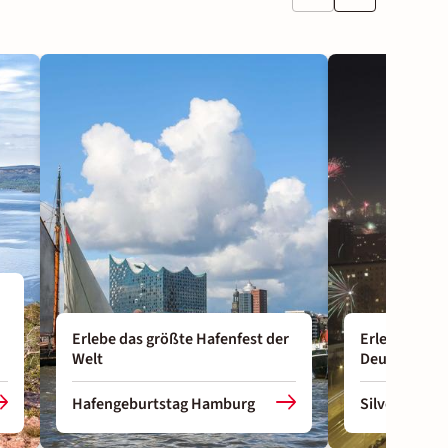
Erlebe das größte Hafenfest der
Erlebe die g
Welt
Deutschland
Hafengeburtstag Hamburg
Silvester in 