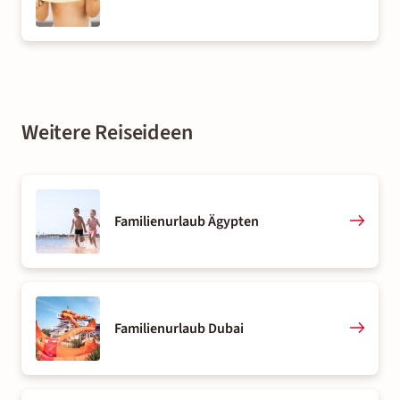
Club Schlanitzen Alm. Im Flosse Club kommen Kinder von 2
bis 6 Jahren auf ihre Kosten – in der Ferienzeit gibt es auch
für Kinder und Jugendliche von 7 bis 17 Jahren ein
spezielles Programm.
Der Aldiana Club Ampflwang begeistert mit großem Indoor-
Weitere Reiseideen
Spielpark auf 500 Quadratmetern mit neuem Ninja-Parkour.
Familienurlaub Ägypten
Familienurlaub Dubai