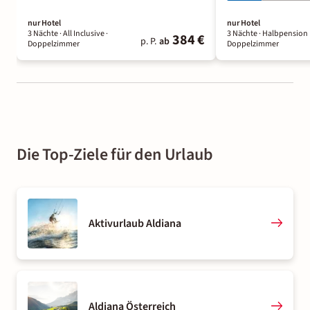
nur Hotel
nur Hotel
3 Nächte
· All Inclusive
·
3 Nächte
· Halbpension 
384 €
p. P.
ab
Doppelzimmer
Doppelzimmer
Die Top-Ziele für den Urlaub
Aktivurlaub Aldiana
Aldiana Österreich