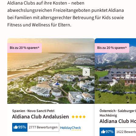
Aldiana Clubs auf ihre Kosten – neben
abwechslungsreichen Freizeitangeboten punktet Aldiana
bei Familien mit altersgerechter Betreuung für Kids sowie
Fitness und Wellness für Eltern.
Bis zu 20 % sparen⁵
Bis zu 20 % sparen⁵
Spanien · Novo Sancti Petri
Österreich · Salzburge
Aldiana Club Andalusien
Hochkönig
Aldiana Club H
95
%
2777 Bewertungen
97
%
1622 Bewer