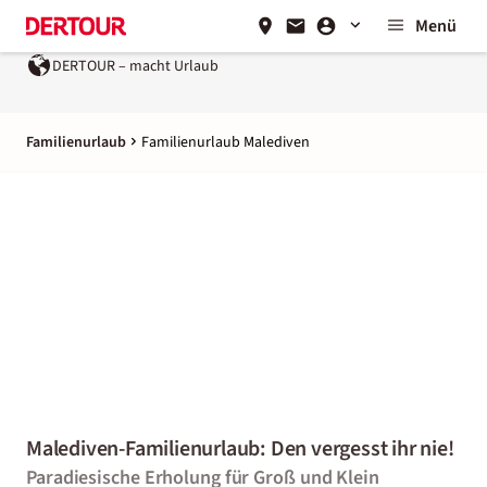
Menü
rlaub
Ein Unternehmen der
REWE Group
Familienurlaub
Familienurlaub Malediven
Malediven-Familienurlaub: Den vergesst ihr nie!
Paradiesische Erholung für Groß und Klein