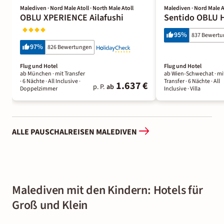
Malediven · Nord Male Atoll · North Male Atoll
Malediven · Nord Male At
OBLU XPERIENCE Ailafushi
Sentido OBLU H
95
%
837 Bewert
97
%
826 Bewertungen
Flug und Hotel
Flug und Hotel
ab München ·
mit Transfer
ab Wien-Schwechat ·
mi
·
6 Nächte
· All Inclusive
·
Transfer ·
6 Nächte
· All
1.637 €
p. P.
ab
Doppelzimmer
Inclusive
· Villa
ALLE PAUSCHALREISEN MALEDIVEN
Malediven mit den Kindern: Hotels für
Groß und Klein