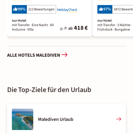
99
%
97
%
213 Bewertungen
3872 Bewer
nur Hotel
nur Hotel
mit Transfer ·
Eine Nacht
· All
mit Transfer ·
3 Nächte
·
418 €
p. P.
ab
Inclusive
· Villa
Frühstück
· Bungalow
ALLE HOTELS MALEDIVEN
Die Top-Ziele für den Urlaub
Malediven Urlaub