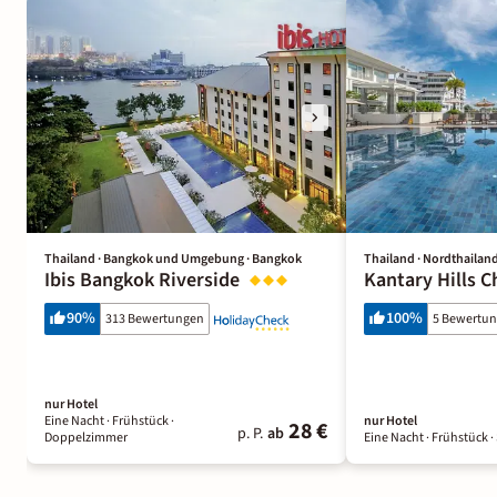
Thailand · Bangkok und Umgebung · Bangkok
Thailand · Nordthailand
Ibis Bangkok Riverside
Kantary Hills C
90
%
100
%
313 Bewertungen
5 Bewertu
nur Hotel
Eine Nacht
· Frühstück
·
nur Hotel
28 €
p. P.
ab
Doppelzimmer
Eine Nacht
· Frühstück
·