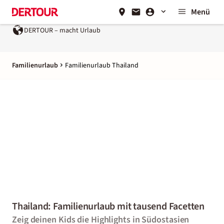
Menü
Urlaub
Ein Unternehmen der
REWE Group
Familienurlaub
Familienurlaub Thailand
Thailand: Familienurlaub mit tausend Facetten
Zeig deinen Kids die Highlights in Südostasien