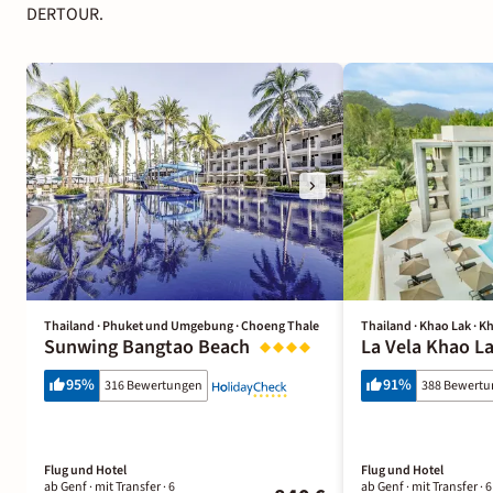
DERTOUR.
Thailand · Phuket und Umgebung · Choeng Thale
Thailand · Khao Lak · 
Sunwing Bangtao Beach
La Vela Khao L
95
%
91
%
316 Bewertungen
388 Bewert
Flug und Hotel
Flug und Hotel
ab Genf ·
mit Transfer ·
6
ab Genf ·
mit Transfer ·
6