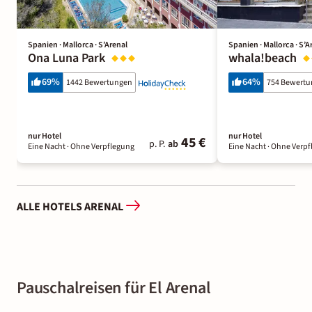
Spanien · Mallorca · S’Arenal
Spanien · Mallorca · S’A
Ona Luna Park
whala!beach
69
%
64
%
1442 Bewertungen
754 Bewert
nur Hotel
nur Hotel
45 €
p. P.
ab
Eine Nacht
· Ohne Verpflegung
Eine Nacht
· Ohne Verpf
ALLE HOTELS ARENAL
Pauschalreisen für El Arenal