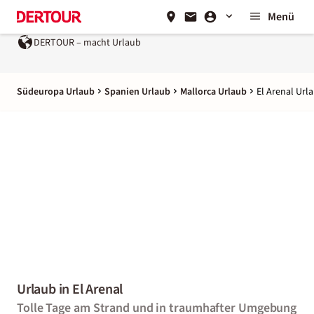
Menü
acht Urlaub
Ein Unternehmen der
REWE Group
Südeuropa Urlaub
Spanien Urlaub
Mallorca Urlaub
El Arenal Url
Urlaub in El Arenal
Tolle Tage am Strand und in traumhafter Umgebung