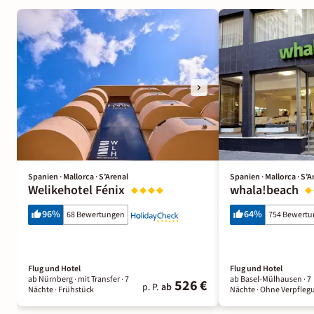
Spanien · Mallorca · S’Arenal
Spanien · Mallorca · S’A
Welikehotel Fénix
whala!beach
96
%
64
%
68 Bewertungen
754 Bewert
Flug und Hotel
Flug und Hotel
ab Nürnberg ·
mit Transfer ·
7
ab Basel-Mülhausen ·
7
526 €
p. P.
ab
Nächte
· Frühstück
Nächte
· Ohne Verpfleg