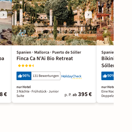
Spanien · Mallorca · Puerto de Sóller
Spanien · Mallorc
pa
Finca Ca N'Ai Bio Retreat
Bikini Island
Sóller
96
%
90
%
131 Bewertungen
108 Bewe
nur Hotel
nur Hotel
3 Nächte
· Frühstück
· Junior
Eine Nacht
· Frühstü
8 €
395 €
p. P.
ab
Suite
Doppelzimmer