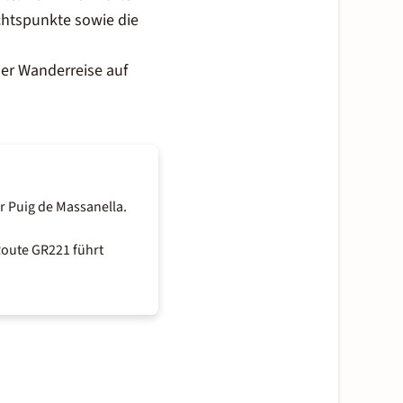
ichtspunkte sowie die
ner Wanderreise auf
r Puig de Massanella.
Route GR221 führt