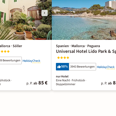
llorca · Sóller
Spanien · Mallorca · Peguera
Universal Hotel Lido Park & S
89 Bewertungen
98
%
3943 Bewertungen
nur Hotel
rühstück
·
Eine Nacht
· Frühstück
·
85 €
8
p. P.
ab
p. P.
ab
r
Doppelzimmer