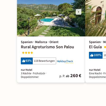
Spanien · Mallorca · Orient
Spanien · Ma
Rural Agroturismo Son Palou
El Guía
100
%
1
93
%
118 Bewertungen
nur Hotel
nur Hotel
3 Nächte
· Frühstück
·
Eine Nacht
· F
260 €
p. P.
ab
Doppelzimmer
Doppelzimme