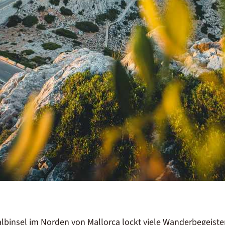
Halbinsel im Norden von
Mallorca
lockt viele Wanderbegeiste