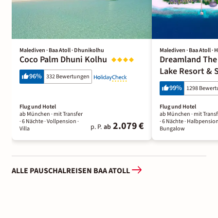
Malediven · Baa Atoll · Dhunikolhu
Malediven · Baa Atoll ·
Coco Palm Dhuni Kolhu
Dreamland The
Lake Resort & 
96
%
332 Bewertungen
99
%
1298 Bewer
Flug und Hotel
Flug und Hotel
ab München ·
mit Transfer
ab München ·
mit Transf
·
6 Nächte
· Vollpension
·
·
6 Nächte
· Halbpensio
2.079 €
p. P.
ab
Villa
Bungalow
ALLE PAUSCHALREISEN BAA ATOLL