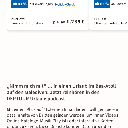
100
%
100
%
29 Bewertungen
46 Bewert
nur Hotel
nur Hotel
1.239 €
p. P.
ab
Eine Nacht
· Frühstück
5 Nächte
· Frühstück
· Vi
„Nimm mich mit“ … in einen Urlaub im Baa-Atoll
auf den Malediven! Jetzt reinhören in den
DERTOUR Urlaubspodcast
Mit einem Klick auf “Externen Inhalt laden” willigen Sie ein,
dass Inhalte von Dritten geladen werden, um Ihnen Videos,
Online-Kataloge, Musik-Playlists oder interaktive Karten
o.ä. anzuzeigen. Diese Dienste können Daten über den