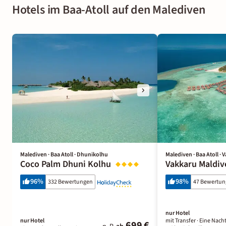
Hotels im Baa-Atoll auf den Malediven
Malediven · Baa Atoll · Dhunikolhu
Malediven · Baa Atoll · 
Coco Palm Dhuni Kolhu
Vakkaru Maldiv
96
%
98
%
332 Bewertungen
47 Bewertu
nur Hotel
nur Hotel
mit Transfer ·
Eine Nach
699 €