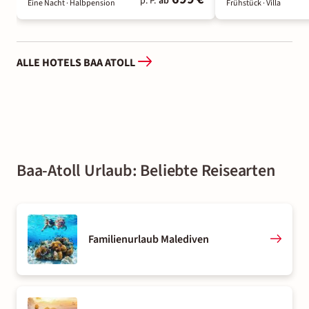
p. P.
ab
Eine Nacht
· Halbpension
Frühstück
· Villa
ALLE HOTELS BAA ATOLL
Baa-Atoll Urlaub: Beliebte Reisearten
Familienurlaub Malediven