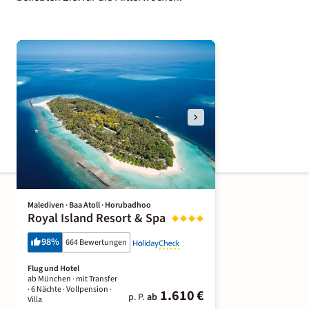
Malediven · Baa Atoll · Horubadhoo
Royal Island Resort & Spa
98
%
664 Bewertungen
Flug und Hotel
ab München ·
mit Transfer
·
6 Nächte
· Vollpension
·
1.610 €
p. P.
ab
Villa