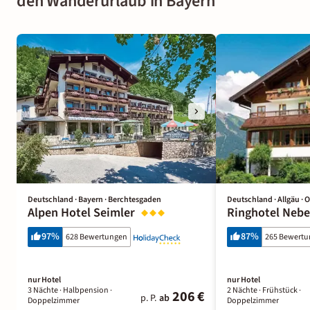
den Wanderurlaub in Bayern
Deutschland · Bayern · Berchtesgaden
Deutschland · Allgäu · 
Alpen Hotel Seimler
Ringhotel Nebe
97
%
87
%
628 Bewertungen
265 Bewert
nur Hotel
nur Hotel
3 Nächte
· Halbpension
·
2 Nächte
· Frühstück
·
206 €
p. P.
ab
Doppelzimmer
Doppelzimmer