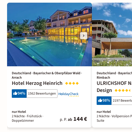
Deutschland · Bayerischer & Oberpfälzer Wald ·
Deutschland · Bayerisch
Arrach
Rimbach
Hotel Herzog Heinrich
ULRICHSHOF Nat
Design
94
%
1562 Bewertungen
98
%
2197 Bewer
nur Hotel
nur Hotel
2 Nächte
· Frühstück
·
2 Nächte
· Vollpension 
144 €
p. P.
ab
Doppelzimmer
Suite