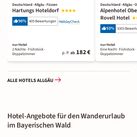
Deutschland · Allgäu · Füssen
Deutschland · Allgäu · 
Hartungs Hoteldorf
Alpenhotel Ober
Rovell Hotel
96
%
405 Bewertungen
93
%
3303 Bewer
nur Hotel
nur Hotel
2 Nächte
· Frühstück
·
Eine Nacht
· Frühstück
·
182 €
p. P.
ab
Doppelzimmer
Doppelzimmer
ALLE HOTELS ALLGÄU
Hotel-Angebote für den Wanderurlaub
im Bayerischen Wald