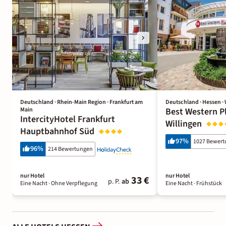
Deutschland · Rhein-Main Region · Frankfurt am
Deutschland · Hessen · 
Main
Best Western P
IntercityHotel Frankfurt
Willingen
Hauptbahnhof Süd
97
%
1027 Bewer
96
%
214 Bewertungen
nur Hotel
nur Hotel
33 €
p. P.
ab
Eine Nacht
· Ohne Verpflegung
Eine Nacht
· Frühstück