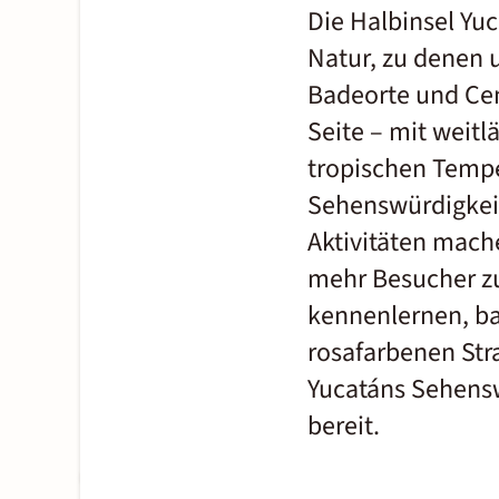
Die Halbinsel Yuc
Natur, zu denen 
Badeorte und Cen
Seite – mit weit
tropischen Tempe
Sehenswürdigkeit
Aktivitäten mach
mehr Besucher zu
kennenlernen, ba
rosafarbenen St
Yucatáns Sehensw
bereit.