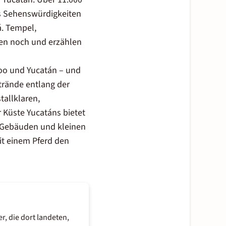
s Sehenswürdigkeiten
á. Tempel,
ren noch und erzählen
Roo und Yucatán – und
trände entlang der
tallklaren,
 Küste Yucatáns bietet
n Gebäuden und kleinen
mit einem Pferd den
, die dort landeten,