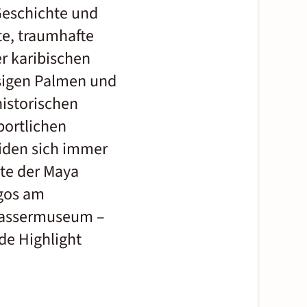
 Geschichte und
te, traumhafte
r karibischen
esigen Palmen und
historischen
portlichen
iden sich immer
hte der Maya
ngos am
wassermuseum –
de Highlight