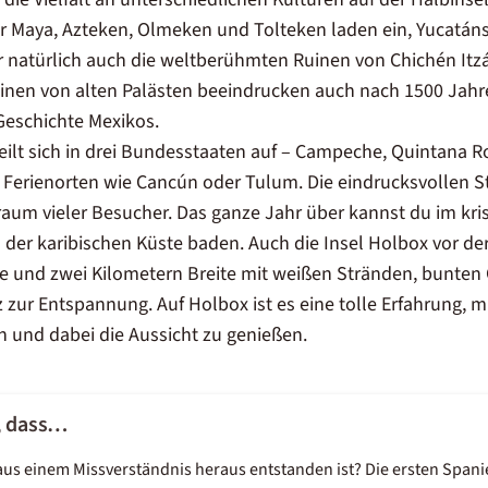
r Maya, Azteken, Olmeken und Tolteken laden ein, Yucatán
 natürlich auch die weltberühmten Ruinen von Chichén Itz
uinen von alten Palästen beeindrucken auch nach 1500 Jah
 Geschichte Mexikos.
teilt sich in drei Bundesstaaten auf – Campeche, Quintana 
Ferienorten wie Cancún oder Tulum. Die eindrucksvollen S
raum vieler Besucher. Das ganze Jahr über kannst du im kris
 der karibischen Küste baden. Auch die Insel Holbox vor der
ge und zwei Kilometern Breite mit weißen Stränden, bunte
 zur Entspannung. Auf Holbox ist es eine tolle Erfahrung, 
n und dabei die Aussicht zu genießen.
, dass…
s einem Missverständnis heraus entstanden ist? Die ersten Spanier