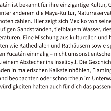
atán ist bekannt für ihre einzigartige Kultur,
unter anderem die Maya-Kultur, Naturreserva
oten zählen. Hier zeigt sich Mexiko von seine
läufigen Sandstränden, tiefblauem Wasser, ri
raturen. Eine Mischung aus kulturellen und 
en wie Kathedralen und Rathäusern sowie s
en Yucatán einmalig – nicht umsonst entsche
 einem Abstecher ins Inselidyll. Die Geschic
den in malerischen Kalksteinhöhlen, Flami
rand beobachten oder schnorcheln im Unter
ürdigkeiten halten auch für dich das passen