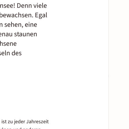
ensee! Denn viele
 bewachsen. Egal
n sehen, eine
enau staunen
chsene
seln des
st zu jeder Jahreszeit