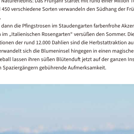
Naturerlebnis: Das Frühjahr startet mit rund einer Million
450 verschiedene Sorten verwandeln den Südhang der Frühl
.
dann die Pfingstrosen im Staudengarten farbenfrohe Akze
n im „Italienischen Rosengarten“ versüßen den Sommer. Di
ationen der rund 12.000 Dahlien sind die Herbstattraktion auf
verwandelt sich die Blumeninsel hingegen in einen magische
all lassen ihren süßen Blütenduft jetzt auf der ganzen In
den Spaziergängern gebührende Aufmerksamkeit.