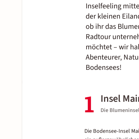
Inselfeeling mit
der kleinen Eila
ob ihr das Blume
Radtour unterne
möchtet – wir ha
Abenteurer, Natur
Bodensees!
1
Insel Ma
Die Blumeninse
Die Bodensee-Insel Mai