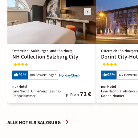
Österreich · Salzburger Land · Salzburg
Österreich · Salzburger 
NH Collection Salzburg City
Dorint City-Hot
91
%
93
%
388 Bewertungen
327 Bewert
nur Hotel
nur Hotel
Eine Nacht
· Ohne Verpflegung
·
Eine Nacht
· Frühstück
·
72 €
p. P.
ab
Doppelzimmer
Doppelzimmer
ALLE HOTELS SALZBURG