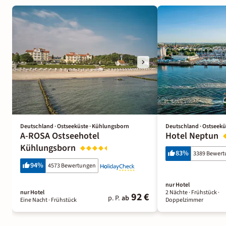
Deutschland · Ostseeküste · Kühlungsborn
Deutschland · Ostseekü
A-ROSA Ostseehotel
Hotel Neptun
Kühlungsborn
83
%
3389 Bewer
94
%
4573 Bewertungen
nur Hotel
nur Hotel
2 Nächte
· Frühstück
·
92 €
p. P.
ab
Eine Nacht
· Frühstück
Doppelzimmer