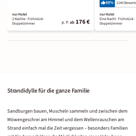
89
%
1240 Bewer
nur Hotel
nur Hotel
2 Nächte
· Frühstück
·
Eine Nacht
· Frühstück
·
176 €
p. P.
ab
Doppelzimmer
Doppelzimmer
Strandidylle für die ganze Familie
Sandburgen bauen, Muscheln sammeln und zwischen dem
Möwengeschrei am Himmel und dem Wellenrauschen am
Strand einfach mal die Zeit vergessen – besonders Familien