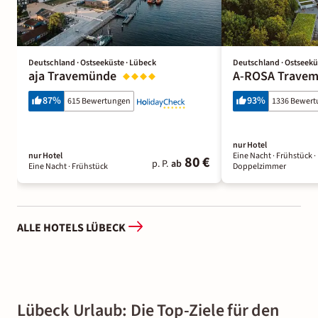
Deutschland · Ostseeküste · Lübeck
Deutschland · Ostseekü
aja Travemünde
A-ROSA Trave
87
%
93
%
615 Bewertungen
1336 Bewer
nur Hotel
nur Hotel
Eine Nacht
· Frühstück
·
80 €
p. P.
ab
Eine Nacht
· Frühstück
Doppelzimmer
ALLE HOTELS LÜBECK
Lübeck Urlaub: Die Top-Ziele für den